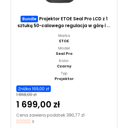
Projektor ETOE Seal Pro LCD z 1
Bundle
sztuką 50-calowego regulacja w górę i w
dół ekranu projekcyjnego ETOE
Marka
ETOE
Model
Seal Pro
Kolor
Czarny
Typ
Projektor
Zniżka 169,00 zł
1 868,00 zł
1 699,00 zł
Cena zawiera podatek 390,77 zł
0