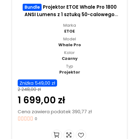
Projektor ETOE Whale Pro 1800
Bundle
ANSI Lumens z 1 sztuką 50-calowego
regulacja w górę i w dół ekranu
Marka
projekcyjnego ETOE
ETOE
Model
Whale Pro
Kolor
Czarny
Typ
Projektor
Zniżka 549,00 zł
2 248,00 zł
1 699,00 zł
Cena zawiera podatek 390,77 zł
0