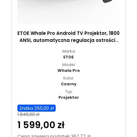
ETOE Whale Pro Android TV Projektor, 1800
ANSI, automatyczna regulacja ostrości i
Keystone - nowa wersja
Marka
ETOE
Model
Whale Pro
Kolor
Czarny
Typ
Projektor
Zniżka 250,00 zł
1 849,00 zł
1 599,00 zł
Cena zawiera podatek 367,77 zł