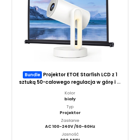
Projektor ETOE Starfish LCD z 1
Bundle
sztuką 50-calowego regulacja w górę i w
dół ekranu projekcyjnego ETOE
Kolor
biały
Typ
Projektor
Zasilanie
AC 100-240V /50-60Hz
Jasność