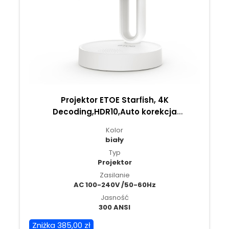
Projektor ETOE Starfish, 4K
Decoding,HDR10,Auto korekcja
trapezowa,Chromecast,140° Obrotu
Kolor
Niepolarnego, ośw.RG
biały
Typ
Projektor
Zasilanie
AC 100-240V /50-60Hz
Jasność
300 ANSI
Zniżka 385,00 zł