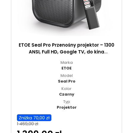
ETOE Seal Pro Przenośny projektor – 1300
ANSI, Full HD, Google TV, do kina
domowego, sypialni i seansów na
Marka
świeżym powietrzu
ETOE
Model
Seal Pro
Kolor
Czarny
Typ
Projektor
Zniżka 70,00 zł
1 469,00 zł