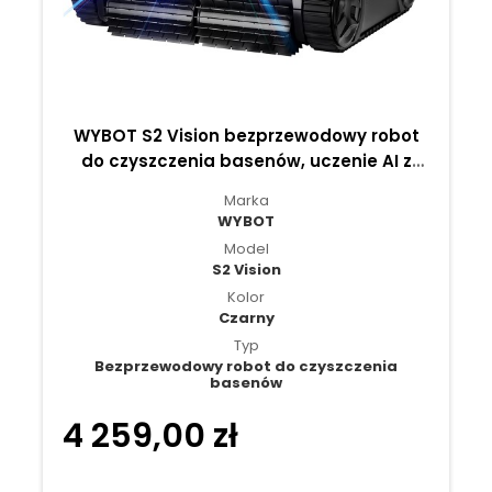
WYBOT S2 Vision bezprzewodowy robot
do czyszczenia basenów, uczenie AI z
nawigacją kamerą wizyjną – Czarny
Marka
WYBOT
Model
S2 Vision
Kolor
Czarny
Typ
Bezprzewodowy robot do czyszczenia
basenów
4 259,00 zł