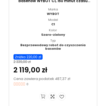
basenów WYBOT C1, 150 minut czasu
pracy, wspinanie się po ścianach -
Marka
Szaro-zielony
WYBOT
Model
C1
Kolor
Szaro-zielony
Typ
Bezprzewodowy robot do czyszczenia
basenów
Zniżka 220,00 zł
2 339,00 zł
2 119,00 zł
Cena zawiera podatek 487,37 zł
0