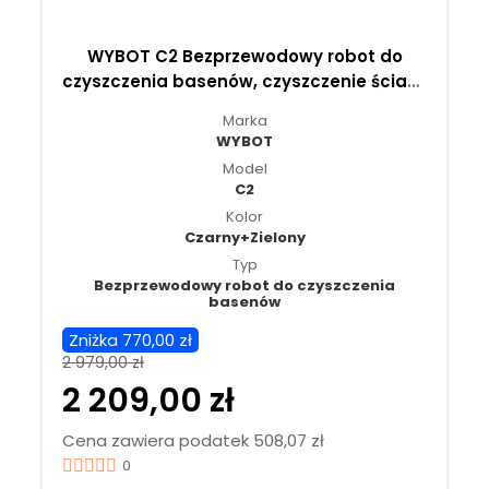
WYBOT C2 Bezprzewodowy robot do
czyszczenia basenów, czyszczenie ścian i
linii wody - Czarny+Zielony
Marka
WYBOT
Model
C2
Kolor
Czarny+Zielony
Typ
Bezprzewodowy robot do czyszczenia
basenów
Zniżka 770,00 zł
2 979,00 zł
2 209,00 zł
Cena zawiera podatek 508,07 zł
0