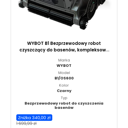
WYBOT B1 Bezprzewodowy robot
czyszczący do basenów, kompleksowe
czyszczenie basenu, szczotka do
Marka
krawędzi i narożników
WYBOT
Model
B1/OS600
Kolor
Czarny
Typ
Bezprzewodowy robot do czyszczenia
basenów
Zniżka 340,00 zł
1 699,99 zł