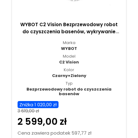
WYBOT C2 Vision Bezprzewodowy robot
do czyszczenia basenów, wykrywanie
śmieci kamerą AI - Czarny+Zielony
Marka
WYBOT
Model
C2 Vision
Kolor
Czarny+Zielony
Typ
Bezprzewodowy robot do czyszczenia
basenów
Zniżka 1 020,00 zł
3 619,00 zł
2 599,00 zł
Cena zawiera podatek 597,77 zł