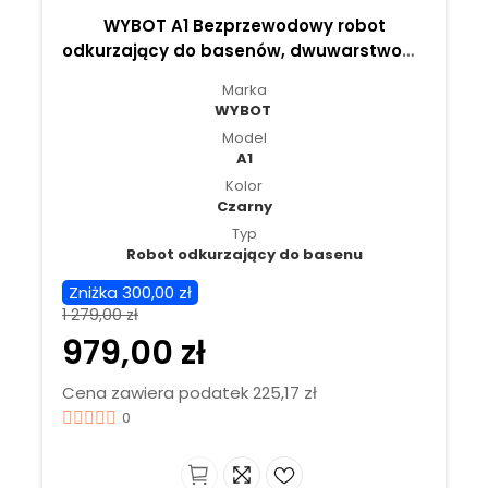
WYBOT A1 Bezprzewodowy robot
odkurzający do basenów, dwuwarstwowy
system filtracji, czas pracy 120 minut –
Marka
Czarny
WYBOT
Model
A1
Kolor
Czarny
Typ
Robot odkurzający do basenu
Zniżka 300,00 zł
1 279,00 zł
979,00 zł
Cena zawiera podatek 225,17 zł
0