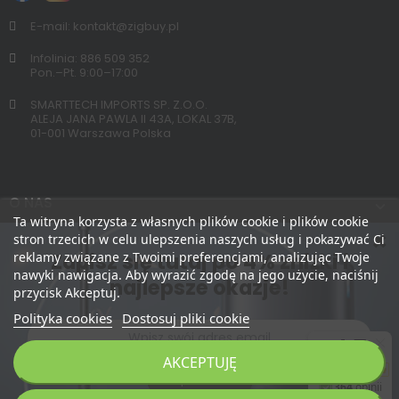
E-mail: kontakt@zigbuy.pl
Infolinia: 886 509 352
Pon.–Pt. 9:00–17:00
SMARTTECH IMPORTS SP. Z.O.O.
ALEJA JANA PAWLA II 43A, LOKAL 37B,
01-001 Warszawa Polska
O NAS
Ta witryna korzysta z własnych plików cookie i plików cookie
stron trzecich w celu ulepszenia naszych usług i pokazywać Ci
Zapisz się tutaj po 4% zniżki i
reklamy związane z Twoimi preferencjami, analizując Twoje
nawyki nawigacja. Aby wyrazić zgodę na jego użycie, naciśnij
najlepsze okazje!
przycisk Akceptuj.
Polityka cookies
Dostosuj pliki cookie
AKCEPTUJĘ
Zapisz Mnie