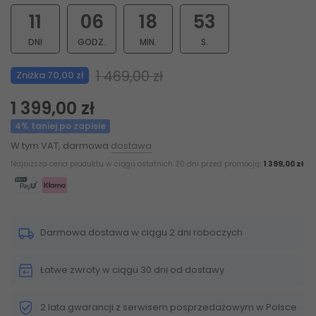
11
06
18
52
DNI
GODZ.
MIN.
S.
1 469,00 zł
Zniżka 70,00 zł
1 399,00 zł
4% taniej po zapisie
W tym VAT, darmowa
dostawa
Najniższa cena produktu w ciągu ostatnich 30 dni przed promocją:
1 399,00 zł
Darmowa dostawa w ciągu 2 dni roboczych
Łatwe zwroty w ciągu 30 dni od dostawy
2 lata gwarancji z serwisem posprzedażowym w Polsce