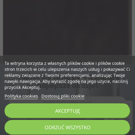
Ta witryna korzysta z własnych plików cookie i plików cookie
stron trzecich w celu ulepszenia naszych usług i pokazywać Ci
Zapisz się tutaj po 4% zniżki i
reklamy związane z Twoimi preferencjami, analizując Twoje
nawyki nawigacja. Aby wyrazić zgodę na jego użycie, naciśnij
najlepsze okazje!
przycisk Akceptuj.
Polityka cookies
Dostosuj pliki cookie
AKCEPTUJĘ
Zapisz Mnie
DODAJ DO KOSZYKA
ODRZUĆ WSZYSTKO