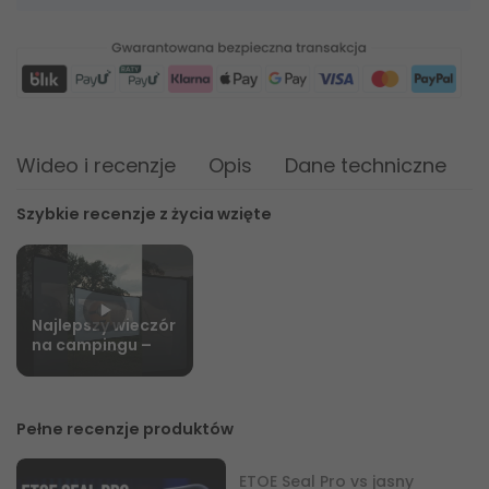
Wideo i recenzje
Opis
Dane techniczne
Z
Szybkie recenzje z życia wzięte
Najlepszy wieczór
na campingu –
ETOE Seal Pro pod
gwiazdami z
rodziną
#ProjektorPrzenośny
Pełne recenzje produktów
#Shorts
ETOE Seal Pro vs jasny