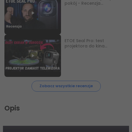
pokój - Recenzja
kompaktowego projektora
ETOE Seal Pro: test
projektora do kina
domowego i meczów na
dużym ekranie #projektor
#telewizor #dom
Zobacz wszystkie recenzje
Opis