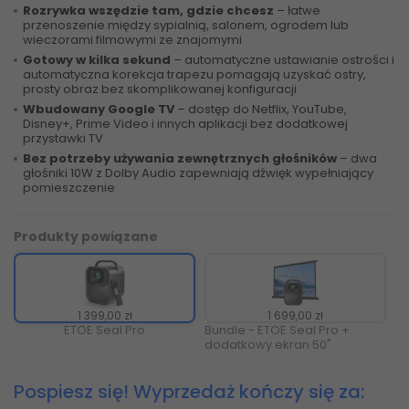
Rozrywka wszędzie tam, gdzie chcesz
– łatwe
przenoszenie między sypialnią, salonem, ogrodem lub
wieczorami filmowymi ze znajomymi
Gotowy w kilka sekund
– automatyczne ustawianie ostrości i
automatyczna korekcja trapezu pomagają uzyskać ostry,
prosty obraz bez skomplikowanej konfiguracji
Wbudowany Google TV
– dostęp do Netflix, YouTube,
Disney+, Prime Video i innych aplikacji bez dodatkowej
przystawki TV
Bez potrzeby używania zewnętrznych głośników
– dwa
głośniki 10W z Dolby Audio zapewniają dźwięk wypełniający
pomieszczenie
Produkty powiązane
1 399,00 zł
1 699,00 zł
ETOE Seal Pro
Bundle - ETOE Seal Pro +
dodatkowy ekran 50"
Pospiesz się! Wyprzedaż kończy się za: