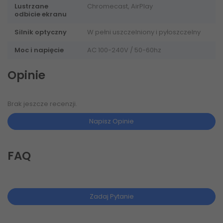
Lustrzane
Chromecast, AirPlay
odbicie ekranu
Silnik optyczny
W pełni uszczelniony i pyłoszczelny
Moc i napięcie
AC 100-240V / 50-60hz
Opinie
Brak jeszcze recenzji.
Napisz Opinie
FAQ
Zadaj Pytanie