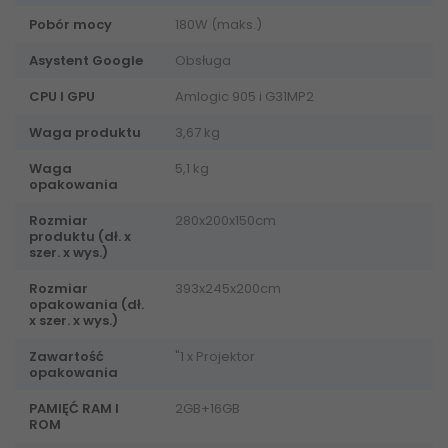
Pobór mocy
180W (maks.)
Asystent Google
Obsługa
CPU I GPU
Amlogic 905 i G31MP2
Waga produktu
3,67 kg
Waga
5,1 kg
opakowania
Rozmiar
280x200x150cm
produktu (dł. x
szer. x wys.)
Rozmiar
393x245x200cm
opakowania (dł.
x szer. x wys.)
Zawartość
"1 x Projektor
opakowania
PAMIĘĆ RAM I
2GB+16GB
ROM