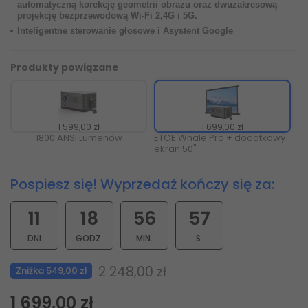
automatyczną korekcję geometrii obrazu oraz dwuzakresową
projekcję bezprzewodową Wi-Fi 2,4G i 5G.
Inteligentne sterowanie głosowe i Asystent Google
Produkty powiązane
1 599,00 zł
1 699,00 zł
1800 ANSI Lumenów
ETOE Whale Pro + dodatkowy
ekran 50"
Pospiesz się! Wyprzedaż kończy się za:
11
18
56
56
DNI
GODZ.
MIN.
S.
2 248,00 zł
Zniżka 549,00 zł
1 699,00 zł