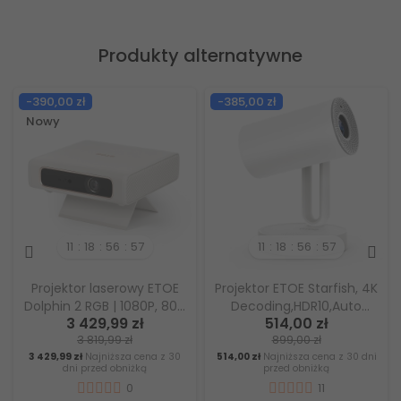
Produkty alternatywne
-390,00 zł
-385,00 zł
Nowy
11
18
56
56
11
18
56
56
Projektor laserowy ETOE
Projektor ETOE Starfish, 4K
Dolphin 2 RGB | 1080P, 800
Decoding,HDR10,Auto
3 429,99 zł
514,00 zł
ANSI, wbudowana bateria i
korekcja
3 819,99 zł
899,00 zł
Google TV– Do domu i na
trapezowa,Chromecast,140°
3 429,99 zł
Najniższa cena z 30
514,00 zł
Najniższa cena z 30 dni
kemping
Obrotu Niepolarnego,
dni przed obniżką
przed obniżką
ośw.RG
0
11