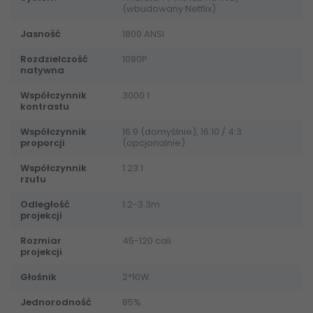
(wbudowany Netflix)
Jasność
1800 ANSI
Rozdzielczość
1080P
natywna
Współczynnik
3000:1
kontrastu
Współczynnik
16:9 (domyślnie), 16:10 / 4:3
proporcji
(opcjonalnie)
Współczynnik
1.23:1
rzutu
Odległość
1.2-3.3m
projekcji
Rozmiar
45-120 cali
projekcji
Głośnik
2*10W
Jednorodność
85%