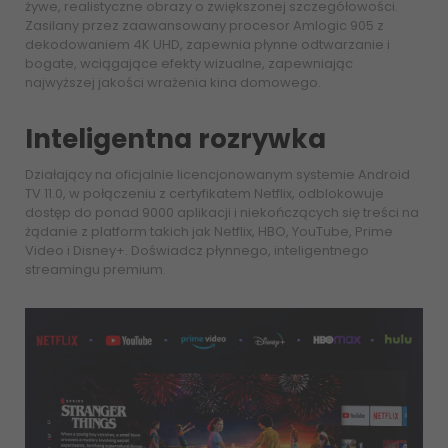
żywe, realistyczne obrazy o zwiększonej szczegółowości.
Zasilany przez zaawansowany procesor Amlogic 905 z
dekodowaniem 4K UHD, zapewnia płynne odtwarzanie i
bogate, wciągające efekty wizualne, zapewniając
najwyższej jakości wrażenia kina domowego.
Inteligentna rozrywka
Działający na oficjalnie licencjonowanym systemie Android
TV 11.0, w połączeniu z certyfikatem Netflix, odblokowuje
dostęp do ponad 9000 aplikacji i niekończących się treści na
żądanie z platform takich jak Netflix, HBO, YouTube, Prime
Video i Disney+. Doświadcz płynnego, inteligentnego
streamingu premium.