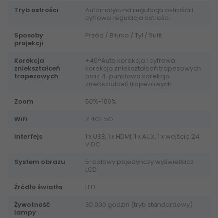
Tryb ostrości
Automatyczna regulacja ostrości i
cyfrowa regulacja ostrości
Sposoby
Przód / Biurko / Tył / Sufit
projekcji
Korekcja
±40°Auto korekcja i cyfrowa
zniekształceń
korekcja zniekształceń trapezowych
trapezowych
oraz 4-punktowa korekcja
zniekształceń trapezowych
Zoom
50%-100%
WiFi
2.4G I 5G
Interfejs
1 x USB, 1 x HDMI, 1 x AUX, 1 x wejście 24
V DC
System obrazu
5-calowy pojedynczy wyświetlacz
LCD
Źródło światła
LED
Żywotność
30 000 godzin (tryb standardowy)
lampy