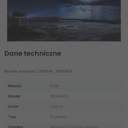
Dane techniczne
Numer artykułu: 1296214_1256359
Marka
ETOE
Model
Whale Pro
Kolor
Czarny
Typ
Projektor
System
Android TV 11.0 lub nowszy