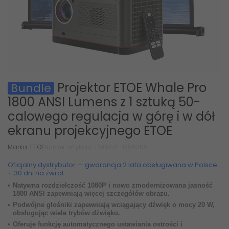
Projektor ETOE Whale Pro
Bundle
1800 ANSI Lumens z 1 sztuką 50-
calowego regulacja w górę i w dół
ekranu projekcyjnego ETOE
Marka:
ETOE
Numer artykułu: 1296214_1256359
Oficjalny dystrybutor — gwarancja 2 lata obsługiwana w Polsce
+ 30 dni na zwrot
Natywna rozdzielczość 1080P i nowo zmodernizowana jasność
1800 ANSI zapewniają więcej szczegółów obrazu.
Podwójne głośniki zapewniają wciągający dźwięk o mocy 20 W,
obsługując wiele trybów dźwięku.
Oferuje funkcję automatycznego ustawiania ostrości i