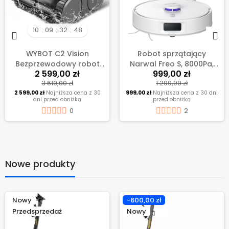
10
09
32
48
WYBOT C2 Vision
Robot sprzątający
Bezprzewodowy robot
Narwal Freo S, 8000Pa,
2 599,00 zł
999,00 zł
do czyszczenia
nacisk mopowania 8N,
3 619,00 zł
1 299,00 zł
basenów, wykrywanie
Pojemność 3,5 L work,
2 599,00 zł
Najniższa cena z 30
999,00 zł
Najniższa cena z 30 dni
śmieci kamerą AI -
automatycznemu
dni przed obniżką
przed obniżką
Czarny+Zielony
opróżnianiu pojemnika
0
2
Nowe produkty
Nowy
-600,00 zł
Przedsprzedaż
Nowy