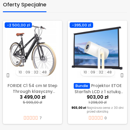
Oferty Specjalne
-2 500,00 zł
-395,00 zł
10
09
32
48
10
09
32
48
FORIDE C1 54 cm M Step
Projektor ETOE
Bundle
Through klasyczny
Starfish LCD z 1 sztuką
3 499,00 zł
903,00 zł
miejski rower
50-calowego regulacja
5 999,00 zł
1 298,00 zł
elektryczny, silnik 250W –
w górę i w dół ekranu
903,00 zł
Najniższa cena z 30 dni
Czarny Połysk
projekcyjnego ETOE
przed obniżką
7
0