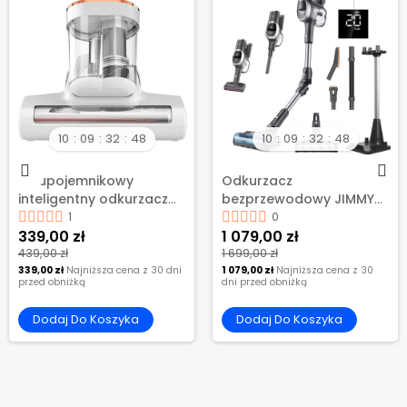
10
09
32
48
10
09
32
48
Dwupojemnikowy
Odkurzacz
inteligentny odkurzacz
bezprzewodowy JIMMY
do materacy JIGOO
1
JV9 Pro Aqua 160AW z
0
J300 o mocy ssącej
339,00 zł
głowicą do mycia
1 079,00 zł
13KPa - Biały
podłóg i płytek
439,00 zł
1 699,00 zł
339,00 zł
Najniższa cena z 30 dni
1 079,00 zł
Najniższa cena z 30
przed obniżką
dni przed obniżką
Dodaj Do Koszyka
Dodaj Do Koszyka