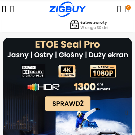
0
Łatwe zwroty
W ciągu 30 dni