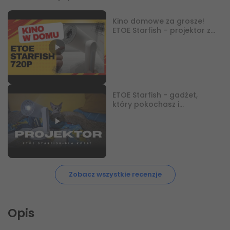
Kino domowe za grosze!
ETOE Starfish – projektor z
Android TV
ETOE Starfish - gadżet,
który pokochasz i
znienawidzisz. Szczera
recenzja.
Zobacz wszystkie recenzje
Opis