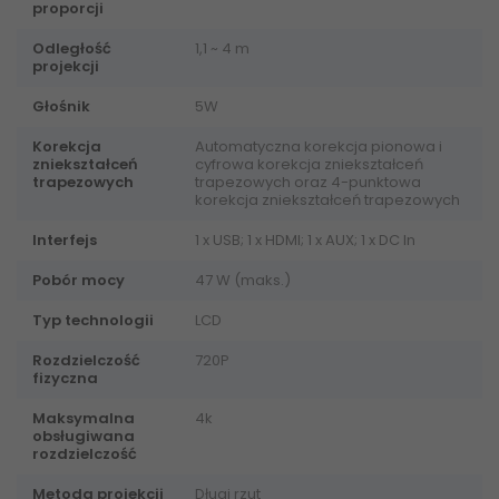
proporcji
Odległość
1,1 ~ 4 m
projekcji
Głośnik
5W
Korekcja
Automatyczna korekcja pionowa i
zniekształceń
cyfrowa korekcja zniekształceń
trapezowych
trapezowych oraz 4-punktowa
korekcja zniekształceń trapezowych
Interfejs
1 x USB; 1 x HDMI; 1 x AUX; 1 x DC In
Pobór mocy
47 W (maks.)
Typ technologii
LCD
Rozdzielczość
720P
fizyczna
Maksymalna
4k
obsługiwana
rozdzielczość
Metoda projekcji
Długi rzut