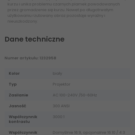
kurzu i unika problemu czarnych plamek powodowanych
przez gromadzenie się kurzu. Nawet po długotrwałym
użytkowaniu rzutowany obraz pozostaje wyraźny i
nieuszkodzony.
Dane techniczne
Numer artykułu: 1232958
Kolor
biały
Typ
Projektor
Zasilanie
AC 100-240V /50-60Hz
Jasność
300 ANSI
Współczynnik
3000:1
kontrastu
Współczynnik
Domyślnie 16:9, opcjonalnie 16:10 / 4:3