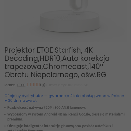
Projektor ETOE Starfish, 4K
Decoding,HDR10,Auto korekcja
trapezowa,Chromecast,140°
Obrotu Niepolarnego, ośw.RG
Marka:
ETOE
(11)
Numer artykułu: 1232958
Oficjalny dystrybutor — gwarancja 2 lata obsługiwana w Polsce
+ 30 dni na zwrot
Rozdzielczość natywna 720P
i
300 ANS
I lumenów.
Wyposażony w
system Android
4K na licencji Google, ciesz się materiałami
premium.
Obsługuje inteligentną interakcję głosową oraz posiada autofokus i