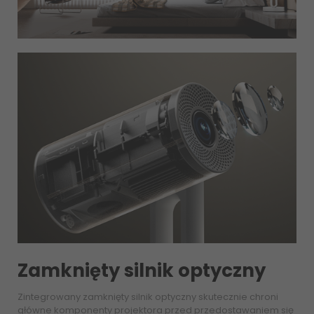
Zamknięty silnik optyczny
Zintegrowany zamknięty silnik optyczny skutecznie chroni
główne komponenty projektora przed przedostawaniem się