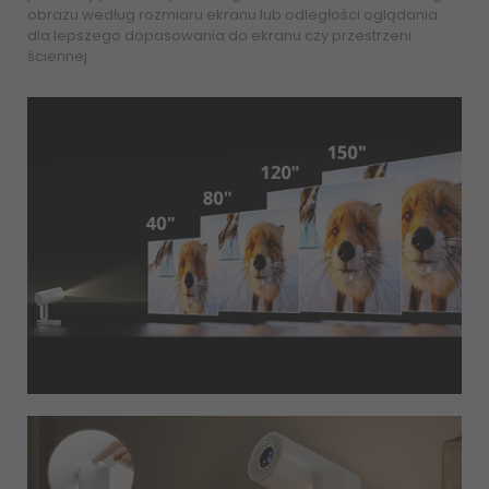
obrazu według rozmiaru ekranu lub odległości oglądania
dla lepszego dopasowania do ekranu czy przestrzeni
ściennej.