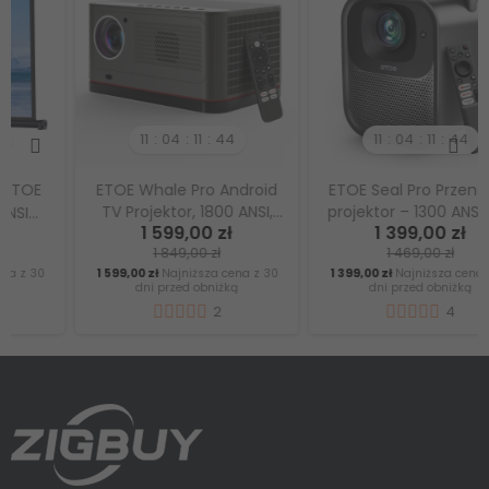
11
04
11
43
11
04
11
43
ETOE Whale Pro Android
ETOE Seal Pro Przenośny
TV Projektor, 1800 ANSI,
projektor – 1300 ANSI, Full
1 599,00 zł
1 399,00 zł
automatyczna regulacja
HD, Google TV, do kina
1 849,00 zł
1 469,00 zł
ostrości i Keystone -
domowego, sypialni i
1 599,00 zł
Najniższa cena z 30
1 399,00 zł
Najniższa cena z 30
nowa wersja
seansów na świeżym
dni przed obniżką
dni przed obniżką
powietrzu
2
4