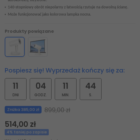
autokorektę
K
eystone.
140-stopniowy obrót niepolarny z łatwością rzutuje na dowolną ścianę.
Może funkcjonować jako kolorowa lampka nocna.
Produkty powiązane
Pospiesz się! Wyprzedaż kończy się za:
11
04
11
43
DNI
GODZ.
MIN.
S.
899,00 zł
Zniżka 385,00 zł
514,00 zł
4% taniej po zapisie