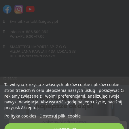
E-mail: kontakt@zigbuy.pl
Infolinia: 886 509 352
Pon.–Pt. 9:00–17:00
SMARTTECH IMPORTS SP. Z.O.O.
ALEJA JANA PAWLA II 43A, LOKAL 37B,
01-001 Warszawa Polska
O NAS
Ta witryna korzysta z własnych plików cookie i plików cookie
stron trzecich w celu ulepszenia naszych usług i pokazywać Ci
Zapisz się tutaj po 4% zniżki i
reklamy związane z Twoimi preferencjami, analizując Twoje
nawyki nawigacja. Aby wyrazić zgodę na jego użycie, naciśnij
najlepsze okazje!
przycisk Akceptuj.
Polityka cookies
Dostosuj pliki cookie