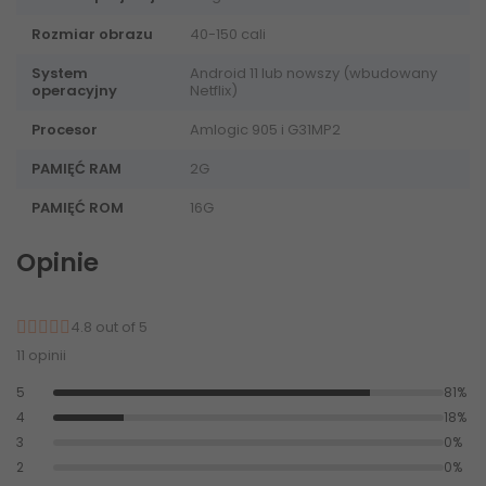
Rozmiar obrazu
40-150 cali
System
Android 11 lub nowszy (wbudowany
operacyjny
Netflix)
Procesor
Amlogic 905 i G31MP2
PAMIĘĆ RAM
2G
PAMIĘĆ ROM
16G
Opinie
4.8 out of 5
11 opinii
5
81%
4
18%
3
0%
2
0%