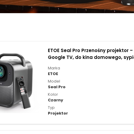
ETOE Seal Pro Przenośny projektor – 1
Google TV, do kina domowego, sypia
świeżym powietrzu
Marka
ETOE
Model
Seal Pro
Kolor
Czarny
Typ
Projektor