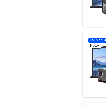
-549,00 zł
Nowy