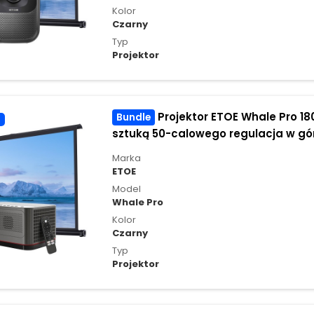
Kolor
Czarny
Typ
Projektor
Projektor ETOE Whale Pro 1800 ANSI Lumens z 1
Bundle
sztuką 50-calowego regulacja w gór
projekcyjnego ETOE
Marka
ETOE
Model
Whale Pro
Kolor
Czarny
Typ
Projektor