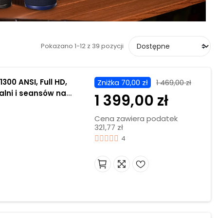
Pokazano 1-12 z 39 pozycji
300 ANSI, Full HD,
Zniżka 70,00 zł
1 469,00 zł
lni i seansów na
1 399,00 zł
Cena zawiera podatek
321,77 zł
4