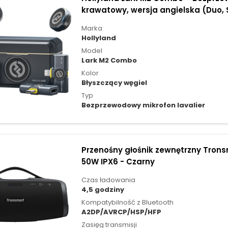
krawatowy, wersja angielska (Duo, 
Marka
Hollyland
Model
Lark M2 Combo
Kolor
Błyszczący węgiel
Typ
Bezprzewodowy mikrofon lavalier
Przenośny głośnik zewnętrzny Trons
50W IPX6 - Czarny
Czas ładowania
4,5 godziny
Kompatybilność z Bluetooth
A2DP/AVRCP/HSP/HFP
Zasięg transmisji