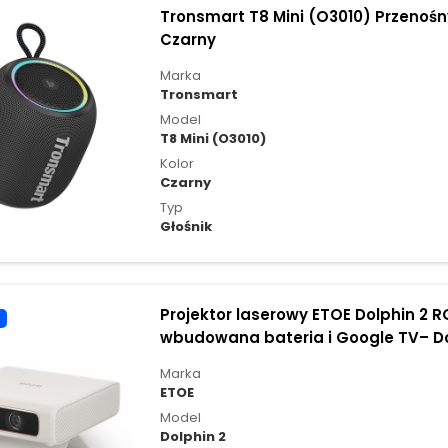
Tronsmart T8 Mini (O3010) Przenośny
Czarny
Marka
Tronsmart
Model
T8 Mini (O3010)
Kolor
Czarny
Typ
Głośnik
Projektor laserowy ETOE Dolphin 2 RG
wbudowana bateria i Google TV– D
Marka
ETOE
Model
Dolphin 2