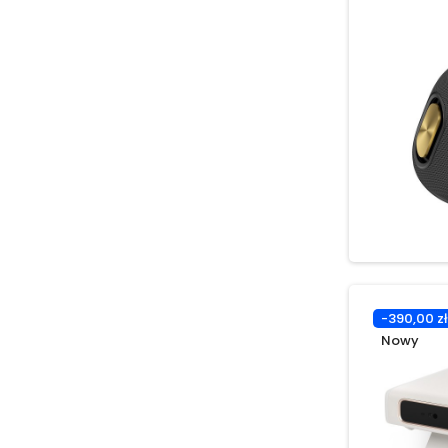
-390,00 zł
Nowy