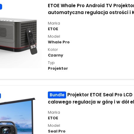
ETOE Whale Pro Android TV Projektor
automatyczna regulacja ostrości i
wersja
Marka
ETOE
Model
Whale Pro
Kolor
Czarny
Typ
Projektor
Projektor ETOE Seal Pro LCD z 1 sztuką 50-
Bundle
calowego regulacja w górę i w dół 
ETOE
Marka
ETOE
Model
Seal Pro