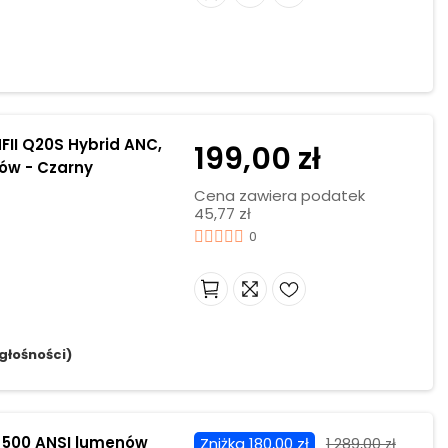
II Q20S Hybrid ANC,
199,00 zł
ów - Czarny
Cena zawiera podatek
45,77 zł
0
głośności)
, 500 ANSI lumenów
Zniżka 180,00 zł
1 289,00 zł