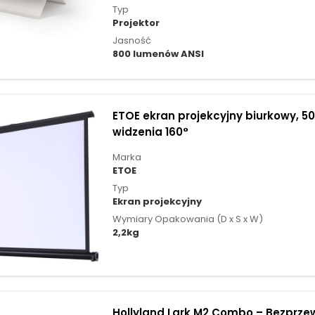
Typ
Projektor
Jasność
800 lumenów ANSI
ETOE ekran projekcyjny biurkowy, 50 
widzenia 160°
Marka
ETOE
Typ
Ekran projekcyjny
Wymiary Opakowania (D x S x W)
2,2kg
Hollyland Lark M2 Combo – Bezprz