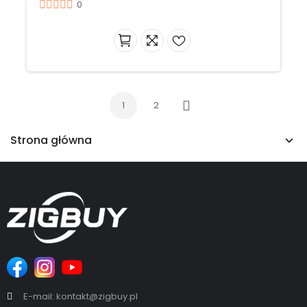
0
1
2
Następny
Strona główna
E-mail: kontakt@zigbuy.pl