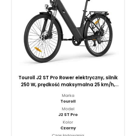
Touroll J2 ST Pro Rower elektryczny, silnik
250 W, prędkość maksymalna 25 km/h,
akumulator 36 V 15,6 Ah - Czarny
Marka
Touroll
Model
J2 ST Pro
Kolor
Czarny
Czas ładowania