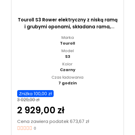
Touroll S3 Rower elektryczny z niską ramą
i grubymi oponami, składana rama,
opony 20" x 3,0", akumulator 36 V 13 Ah -
Marka
Czarny
Touroll
Model
S3
Kolor
Czarny
Czas ładowania
7 godzin
Zniżka 100,00 zł
3 029,00 zł
2 929,00 zł
Cena zawiera podatek 673,67 zł
0