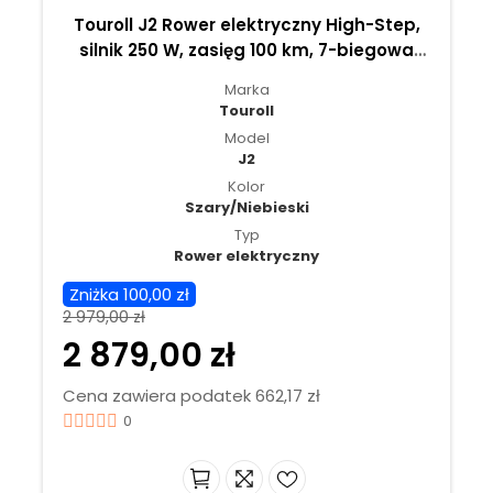
Touroll J2 Rower elektryczny High-Step,
silnik 250 W, zasięg 100 km, 7-biegowa
przerzutka Shimano – Szary
Marka
Touroll
Model
J2
Kolor
Szary/Niebieski
Typ
Rower elektryczny
Zniżka 100,00 zł
2 979,00 zł
2 879,00 zł
Cena zawiera podatek 662,17 zł
0