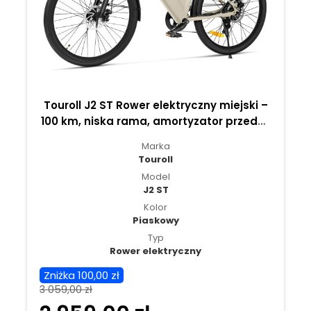
Touroll J2 ST Rower elektryczny miejski –
100 km, niska rama, amortyzator przedni,
komfortowa jazda na co dzień - Piaskowy
Marka
Touroll
Model
J2 ST
Kolor
Piaskowy
Typ
Rower elektryczny
Zniżka 100,00 zł
3 059,00 zł