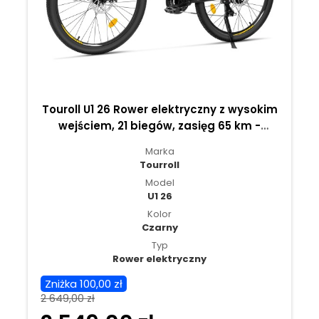
Touroll U1 26 Rower elektryczny z wysokim
wejściem, 21 biegów, zasięg 65 km -
Czarny
Marka
Tourroll
Model
U1 26
Kolor
Czarny
Typ
Rower elektryczny
Zniżka 100,00 zł
2 649,00 zł