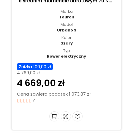
o średnim momencie obrotowym 70 Nm,
zasięg 120 km - Szary
Marka
Touroll
Model
Urbano 3
Kolor
Szary
Typ
Rower elektryczny
Zniżka 100,00 zł
4 769,00 zł
4 669,00 zł
Cena zawiera podatek 1 073,87 zł
0