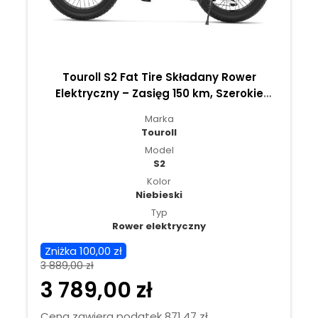
Touroll S2 Fat Tire Składany Rower
Elektryczny – Zasięg 150 km, Szerokie
Opony 4", Niska Rama, Komfortowa
Marka
Jazda w Mieście i Tere
Touroll
Model
S2
Kolor
Niebieski
Typ
Rower elektryczny
Zniżka 100,00 zł
3 889,00 zł
3 789,00 zł
Cena zawiera podatek 871,47 zł