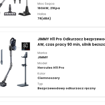
Moc Ssąca
160AW, 21Kpa
Hałas
78(dBA)
JIMMY H11 Pro Odkurzacz bezprzewod
AW, czas pracy 90 min, silnik bezsz
Ciemnoszary
Marka
JIMMY
Model
Hercules H11 Pro
Kolor
Ciemnoszary
Typ
Bezprzewodowy odkurzacz ręczny