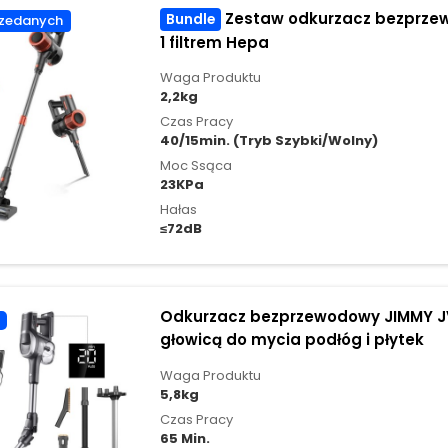
Zestaw odkurzacz bezprzewodowy JIGOO C200 z
Bundle
zedanych
1 filtrem Hepa
Waga Produktu
2,2kg
Czas Pracy
40/15min. (Tryb Szybki/Wolny)
Moc Ssąca
23KPa
Hałas
≤72dB
Odkurzacz bezprzewodowy JIMMY J
głowicą do mycia podłóg i płytek
Waga Produktu
5,8kg
Czas Pracy
65 Min.