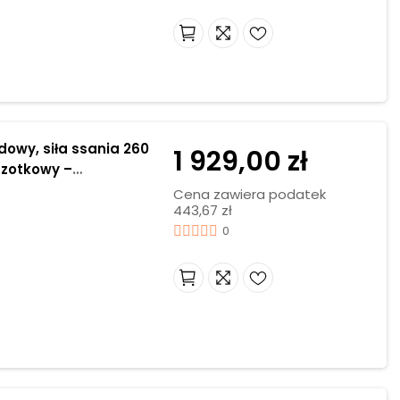
owy, siła ssania 260
1 929,00 zł
czotkowy –
Cena zawiera podatek
443,67 zł
0