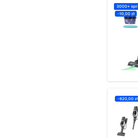
3000+ spr
-10,00 zł
-620,00 zł