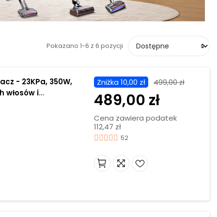
Pokazano 1-6 z 6 pozycji
cz - 23KPa, 350W,
Zniżka 10,00 zł
499,00 zł
ch włosów i
489,00 zł
Cena zawiera podatek
112,47 zł
52