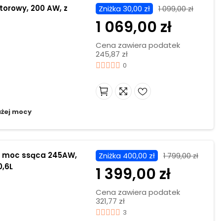
orowy, 200 AW, z
Zniżka 30,00 zł
1 099,00 zł
1 069,00 zł
Cena zawiera podatek
245,87 zł
0
żej mocy
, moc ssąca 245AW,
Zniżka 400,00 zł
1 799,00 zł
0,6L
1 399,00 zł
Cena zawiera podatek
321,77 zł
3