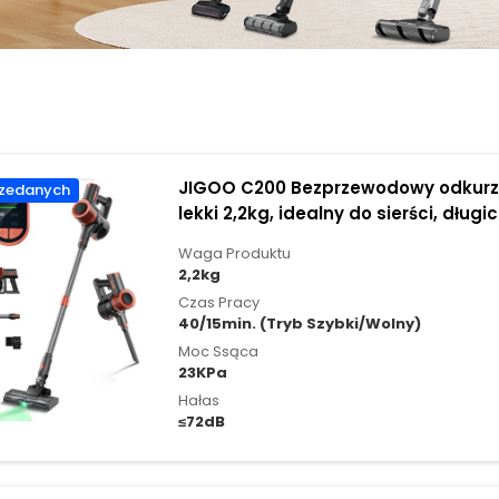
JIGOO C200 Bezprzewodowy odkurza
zedanych
lekki 2,2kg, idealny do sierści, długi
codziennego sprzątania
Waga Produktu
2,2kg
Czas Pracy
40/15min. (Tryb Szybki/Wolny)
Moc Ssąca
23KPa
Hałas
≤72dB