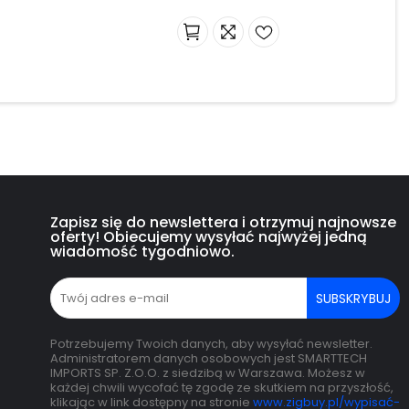
Zapisz się do newslettera i otrzymuj najnowsze
oferty! Obiecujemy wysyłać najwyżej jedną
wiadomość tygodniowo.
SUBSKRYBUJ
Potrzebujemy Twoich danych, aby wysyłać newsletter.
Administratorem danych osobowych jest SMARTTECH
IMPORTS SP. Z.O.O. z siedzibą w Warszawa. Możesz w
każdej chwili wycofać tę zgodę ze skutkiem na przyszłość,
klikając w link dostępny na stronie
www.zigbuy.pl/wypisać-