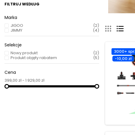
FILTRUJ WEDŁUG
Marka
JIGOO
(2)
JIMMY
(4)
Selekcje
3000+ spr
Nowy produkt
(2)
Produkt objęty rabatem
(5)
-10,00 zł
Cena
399,00 zł - 1 929,00 zł