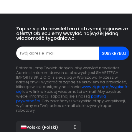
Zapisz się do newslettera i otrzymuj najnowsze
oferty! Obiecujemy wysyłać najwyżej jedną
wiadomość tygodniowo.
SUBSKRYBUJ
Potrzebujemy Twoich danych, aby wysyłać newsletter.
Administratorem danych osobowych jest SMARTTECH
IMPORTS SP. Z.O.O. z siedzibą w Warszawa. Możesz w
każdej chwili wycofać tę zgodę ze skutkiem na przyszłość,
klikając w link dostępny na stronie
www.zigbuy.pl/wypisać-
się
lub w link w każdej wiadomości e-mail. Aby uzyskać
więcej informacji, zapoznaj się z naszą
polityką
prywatności
. Gdy zakończysz wszystkie etapy weryfikacji,
wyślemy na Twój adres e-mail ekskluzywny kupon
rabatowy.