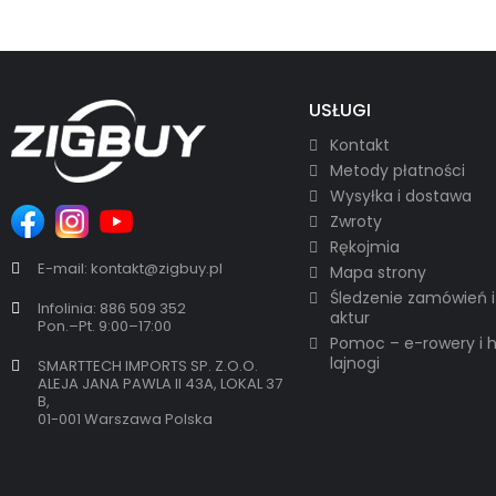
USŁUGI
Kontakt
Metody płatności
Wysyłka i dostawa
Zwroty
Rękojmia
E-mail: kontakt@zigbuy.pl
Mapa strony
Śledzenie zamówień i
Infolinia: 886 509 352
aktur
Pon.–Pt. 9:00–17:00
Pomoc – e-rowery i 
lajnogi
SMARTTECH IMPORTS SP. Z.O.O.
ALEJA JANA PAWLA II 43A, LOKAL 37
B,
01-001 Warszawa Polska