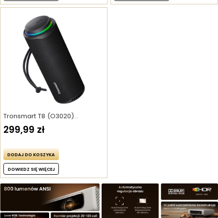
Tronsmart T8 (O3020)
przenośny głośnik outdoorowy,
299,99 zł
wodoodporność IPX7 – Czarny
DODAJ DO KOSZYKA
DOWIEDZ SIĘ WIĘCEJ