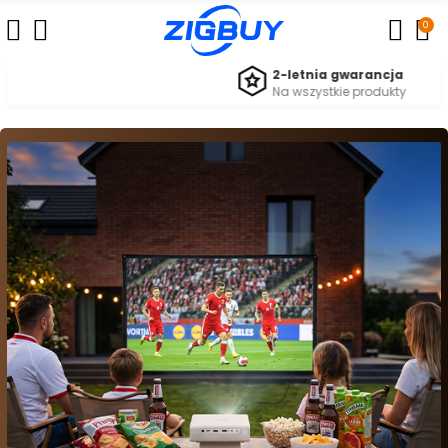
0
2-letnia gwarancja
Na wszystkie produkty