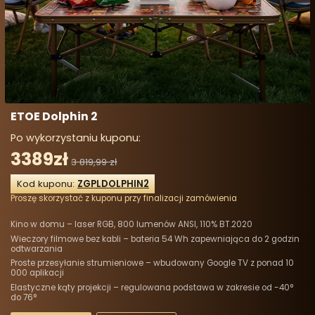
ETOE Dolphin 2
Po wykorzystaniu kuponu:
3389zł
3 819,99 zł
Kod kuponu:
ZGPLDOLPHIN2
Proszę skorzystać z kuponu przy finalizacji zamówienia
Kino w domu – laser RGB, 800 lumenów ANSI, 110% BT.2020
Wieczory filmowe bez kabli – bateria 54 Wh zapewniająca do 2 godzin
odtwarzania
Proste przesyłanie strumieniowe – wbudowany Google TV z ponad 10
000 aplikacji
Elastyczne kąty projekcji – regulowana podstawa w zakresie od -40°
do 76°