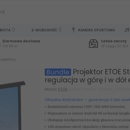
BISTA
E-MOBILNOŚĆ
KAMERA SPORTOWA
Darmowa dostawa
Łatwe zwroty
Od 99 zł
W ciągu 30 dni
rojektory
Projektor ETOE S
Bundle
regulacja w górę i w dół
Marka:
ETOE
Numer artykułu: 1232958_125635
Oficjalny dystrybutor — gwarancja 2 lata obs
Rozdzielczość natywna 720P
i
300 ANS
I lumenów.
Wyposażony w
system Android
4K na licencji Googl
Obsługuje inteligentną interakcję głosową oraz posi
140-stopniowy obrót niepolarny z łatwością rzutuje