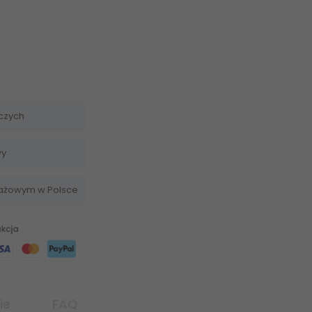
czych
wy
dażowym w Polsce
ie
FAQ