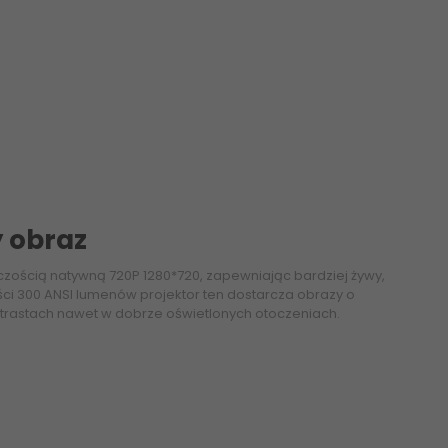
y obraz
lczością natywną 720P 1280*720, zapewniając bardziej żywy,
ości 300 ANSI lumenów projektor ten dostarcza obrazy o
ntrastach nawet w dobrze oświetlonych otoczeniach.