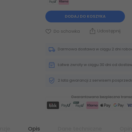
DODAJ DO KOSZYKA
Udostępnij
Do schowka
Darmowa dostawa w ciągu 2 dni robo
Łatwe zwroty w ciągu 30 dni od dosta
2 lata gwarancji z serwisem posprze
nzje
Opis
Dane techniczne
Opin