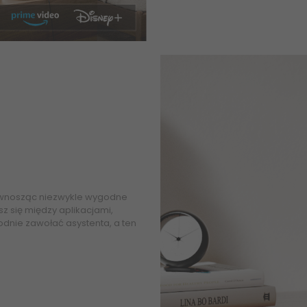
ą, wnosząc niezwykle wygodne
z się między aplikacjami,
odnie zawołać asystenta, a ten