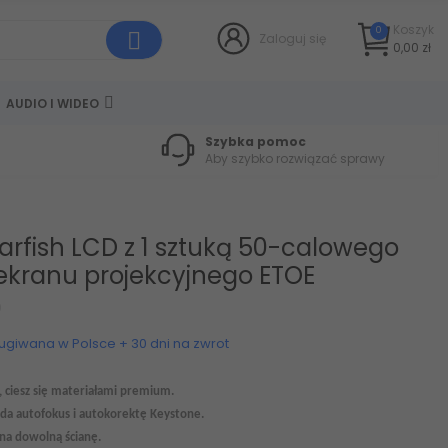
Koszyk
0
Zaloguj się
0,00 zł
AUDIO I WIDEO
Szybka pomoc
Aby szybko rozwiązać sprawy
tarfish LCD z 1 sztuką 50-calowego
 ekranu projekcyjnego ETOE
9
ługiwana w Polsce + 30 dni na zwrot
e, ciesz się materiałami premium.
ada autofokus i autokorektę
K
eystone.
 na dowolną ścianę.