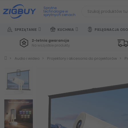
Sprytne
technologie w
sprytnych cenach
SPRZĄTANIE
KUCHNIA
PIELĘGNACJA OSO
2-letnia gwarancja
Na wszystkie produkty
Audio i wideo
Projektory i akcesoria do projektorów
P