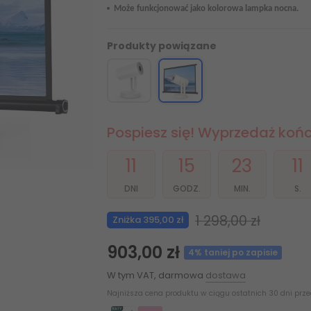
Może funkcjonować jako kolorowa lampka nocna.
Produkty powiązane
Pospiesz się! Wyprzedaż kończ
11
15
23
09
DNI
GODZ.
MIN.
S.
1 298,00 zł
Zniżka 395,00 zł
903,00 zł
4% taniej po zapisie
W tym VAT, darmowa
dostawa
Najniższa cena produktu w ciągu ostatnich 30 dni prz