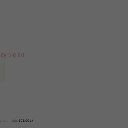
y się za:
ed promocją:
903,00 zł