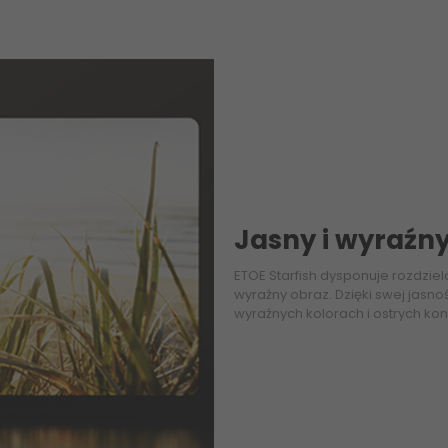
Jasny i wyraźn
ETOE Starfish dysponuje rozdzie
wyraźny obraz. Dzięki swej jasn
wyraźnych kolorach i ostrych ko