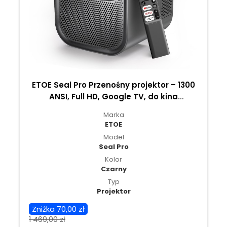
ETOE Seal Pro Przenośny projektor – 1300
ANSI, Full HD, Google TV, do kina
domowego, sypialni i seansów na
Marka
świeżym powietrzu
ETOE
Model
Seal Pro
Kolor
Czarny
Typ
Projektor
Zniżka 70,00 zł
1 469,00 zł