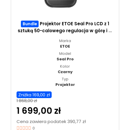
Projektor ETOE Seal Pro LCD z 1
Bundle
sztuką 50-calowego regulacja w górę i w
dół ekranu projekcyjnego ETOE
Marka
ETOE
Model
Seal Pro
Kolor
Czarny
Typ
Projektor
Zniżka 169,00 zł
1 868,00 zł
1 699,00 zł
Cena zawiera podatek 390,77 zł
0