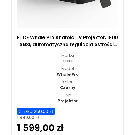
ETOE Whale Pro Android TV Projektor, 1800
ANSI, automatyczna regulacja ostrości i
Keystone - nowa wersja
Marka
ETOE
Model
Whale Pro
Kolor
Czarny
Typ
Projektor
Zniżka 250,00 zł
1 849,00 zł
1 599,00 zł