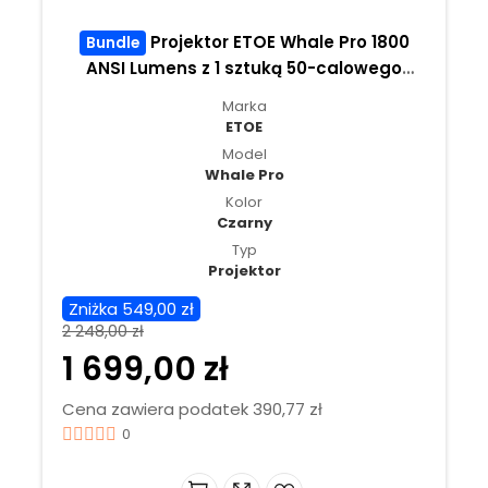
Projektor ETOE Whale Pro 1800
Bundle
ANSI Lumens z 1 sztuką 50-calowego
regulacja w górę i w dół ekranu
Marka
projekcyjnego ETOE
ETOE
Model
Whale Pro
Kolor
Czarny
Typ
Projektor
Zniżka 549,00 zł
2 248,00 zł
1 699,00 zł
Cena zawiera podatek 390,77 zł
0