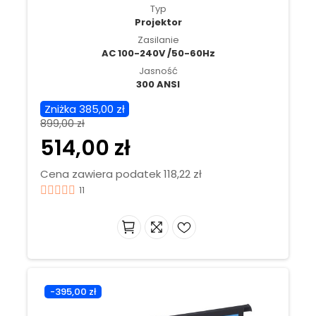
Typ
Projektor
Zasilanie
AC 100-240V /50-60Hz
Jasność
300 ANSI
Zniżka 385,00 zł
899,00 zł
514,00 zł
Cena zawiera podatek 118,22 zł
11
-395,00 zł