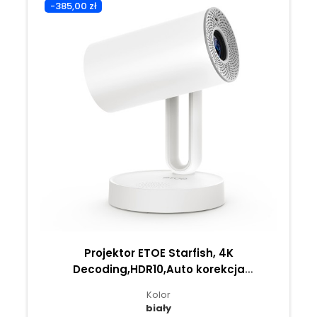
-385,00 zł
Projektor ETOE Starfish, 4K
Decoding,HDR10,Auto korekcja
trapezowa,Chromecast,140° Obrotu
Kolor
Niepolarnego, ośw.RG
biały