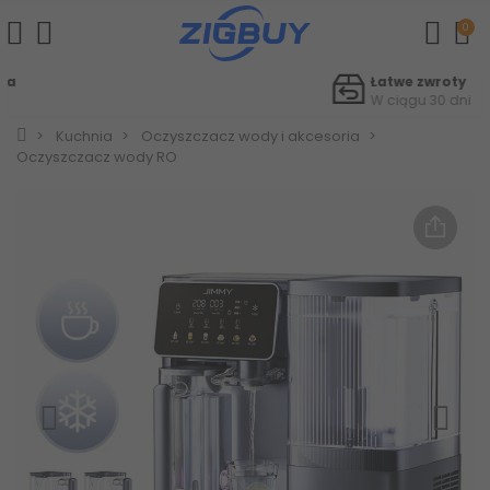
0
Łatwe zwroty
W ciągu 30 dni
Kuchnia
Oczyszczacz wody i akcesoria
Oczyszczacz wody RO