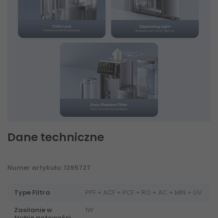
Dane techniczne
Numer artykułu: 1295727
Type Filtra
PPF + ACF + PCF + RO + AC + MIN + UV
Zasilanie w
1W
trybie gotowości