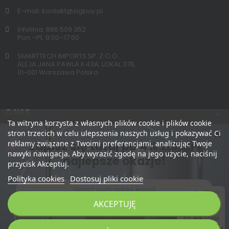
E-mail: kontakt@zigbuy.pl
Infolinia: 886 509 352
Pon.–Pt. 9:00–17:00
SMARTTECH IMPORTS SP. Z.O.O.
ALEJA JANA PAWLA II 43A, LOKAL 37B,
01-001 Warszawa Polska
O NAS
Ta witryna korzysta z własnych plików cookie i plików cookie
stron trzecich w celu ulepszenia naszych usług i pokazywać Ci
Zapisz się tutaj po 4% zniżki i
reklamy związane z Twoimi preferencjami, analizując Twoje
nawyki nawigacja. Aby wyrazić zgodę na jego użycie, naciśnij
najlepsze okazje!
przycisk Akceptuj.
Polityka cookies
Dostosuj pliki cookie
AKCEPTUJĘ
Zapisz Mnie
Copyright 2026 © zigbuy.pl. Wszelkie prawa zastrzeżone.