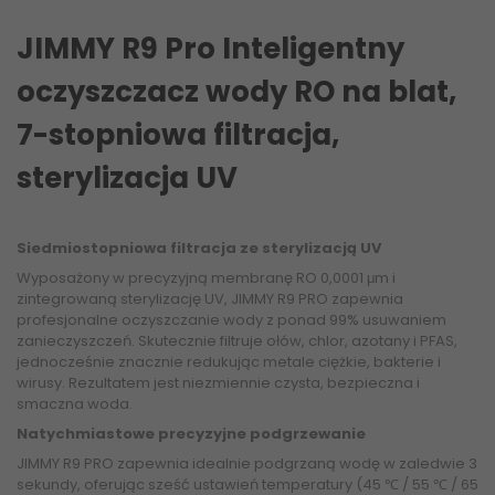
JIMMY R9 Pro Inteligentny
oczyszczacz wody RO na blat,
7-stopniowa filtracja,
sterylizacja UV
Siedmiostopniowa filtracja ze sterylizacją UV
Wyposażony w precyzyjną membranę RO 0,0001 μm i
zintegrowaną sterylizację UV, JIMMY R9 PRO zapewnia
profesjonalne oczyszczanie wody z ponad 99% usuwaniem
zanieczyszczeń. Skutecznie filtruje ołów, chlor, azotany i PFAS,
jednocześnie znacznie redukując metale ciężkie, bakterie i
wirusy. Rezultatem jest niezmiennie czysta, bezpieczna i
smaczna woda.
Natychmiastowe precyzyjne podgrzewanie
JIMMY R9 PRO zapewnia idealnie podgrzaną wodę w zaledwie 3
sekundy, oferując sześć ustawień temperatury (45 ℃ / 55 ℃ / 65