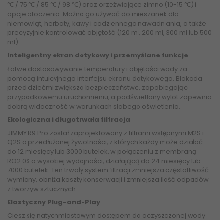
℃ / 75 ℃ / 85 ℃ / 98 ℃) oraz orzeźwiające zimno (10-15 ℃) i
opcje otoczenia. Można go używać do mieszanek dla
niemowląt, herbaty, kawy i codziennego nawadniania, a także
precyzyjnie kontrolować objętość (120 ml, 200 ml, 300 ml lub 500
ml).
Inteligentny ekran dotykowy i przemyślane funkcje
Łatwe dostosowywanie temperatury i objętości wody za
pomocą intuicyjnego interfejsu ekranu dotykowego. Blokada
przed dziećmi zwiększa bezpieczeństwo, zapobiegając
przypadkowemu uruchomieniu, a podświetlany wylot zapewnia
dobrą widoczność w warunkach słabego oświetlenia.
Ekologiczna i długotrwała filtracja
JIMMY R9 Pro został zaprojektowany z filtrami wstępnymi M2S i
Q2S o przedłużonej żywotności, z których każdy może działać
do 12 miesięcy lub 3000 butelek, w połączeniu z membraną
RO2.0S o wysokiej wydajności, działającą do 24 miesięcy lub
7000 butelek. Ten trwały system filtracji zmniejsza częstotliwość
wymiany, obniża koszty konserwacji i zmniejsza ilość odpadów
z tworzyw sztucznych.
Elastyczny Plug-and-Play
Ciesz się natychmiastowym dostępem do oczyszczonej wody