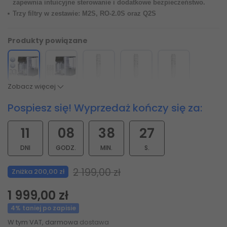
zapewnia intuicyjne sterowanie i dodatkowe bezpieczeństwo.
Trzy filtry w zestawie: M2S, RO-2.0S oraz Q2S
Produkty powiązane
Zobacz więcej
Pospiesz się! Wyprzedaż kończy się za:
11
08
38
25
DNI
GODZ.
MIN.
S.
2 199,00 zł
Zniżka 200,00 zł
1 999,00 zł
4% taniej po zapisie
W tym VAT, darmowa
dostawa