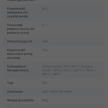
Pojemność
1L×2
dzbanka na
czystą wodę
Stosunek
3 : 1
poboru mocy do
poboru mocy
Sterylizacja UV
Tak
Pojemność
5.5L
zbiornika wody
surowej
Ustawienia
Zimna woda: 10°C-15°C; Gorąca
temperatury
woda: 45°C / 55°C / 65°C / 75°C /
85°C / 98°C
Typ
Filtr
Zasilanie
220-230V~50-60Hz
Waga produktu
9kg