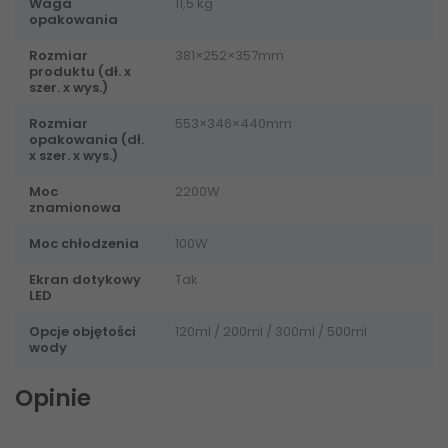
Waga
11,5 kg
opakowania
Rozmiar
381×252×357mm
produktu (dł. x
szer. x wys.)
Rozmiar
553×346×440mm
opakowania (dł.
x szer. x wys.)
Moc
2200W
znamionowa
Moc chłodzenia
100W
Ekran dotykowy
Tak
LED
Opcje objętości
120ml / 200ml / 300ml / 500ml
wody
Opinie