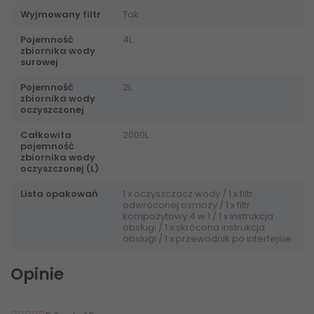
Wyjmowany filtr
Tak
Pojemność
4L
zbiornika wody
surowej
Pojemność
2L
zbiornika wody
oczyszczonej
Całkowita
2000L
pojemność
zbiornika wody
oczyszczonej (L)
Lista opakowań
1 x oczyszczacz wody / 1 x filtr
odwróconej osmozy / 1 x filtr
kompozytowy 4 w 1 / 1 x instrukcja
obsługi / 1 x skrócona instrukcja
obsługi / 1 x przewodnik po interfejsie
Opinie