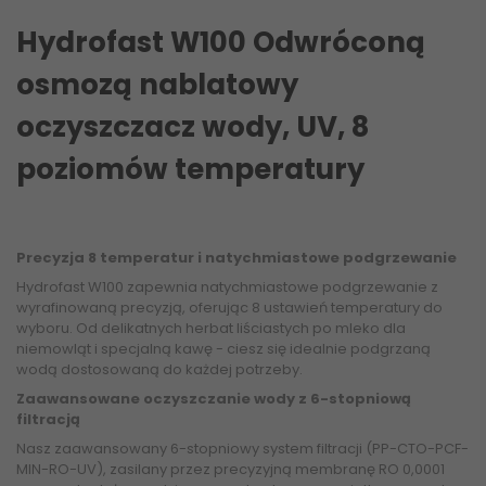
Hydrofast W100 Odwróconą
osmozą nablatowy
oczyszczacz wody, UV, 8
poziomów temperatury
Precyzja 8 temperatur i natychmiastowe podgrzewanie
Hydrofast W100 zapewnia natychmiastowe podgrzewanie z
wyrafinowaną precyzją, oferując 8 ustawień temperatury do
wyboru. Od delikatnych herbat liściastych po mleko dla
niemowląt i specjalną kawę - ciesz się idealnie podgrzaną
wodą dostosowaną do każdej potrzeby.
Zaawansowane oczyszczanie wody z 6-stopniową
filtracją
Nasz zaawansowany 6-stopniowy system filtracji (PP-CTO-PCF-
MIN-RO-UV), zasilany przez precyzyjną membranę RO 0,0001