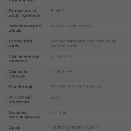
znamionowa
Temperatura
5-38℃
wody na wlocie
Jakość wody na
Miejska woda z kranu
wlocie
Typ wyjścia
Woda o temperaturze pokojowej,
wody
gorąca woda
Ciśnienie wody
0,1-0,4 MPa
na wlocie
Ciśnienie
0,4-0,8 MPa
robocze
Typ filtracji
PP+CTO+RO+PCF+MIN+UV
Wilgotność
≤90%
otoczenia
Szybkość
0,2 l/min
produkcji wody
Opcje
45/55/65/75/85/92/98 ℃