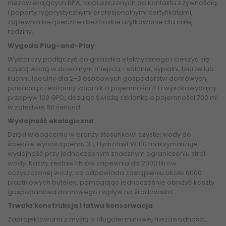
niezawierających BPA, dopuszczonych do kontaktu z żywnością
i poparty rygorystycznymi profesjonalnymi certyfikatami,
zapewnia bezpieczne i beztroskie użytkowanie dla całej
rodziny.
Wygoda Plug-and-Play
Wystarczy podłączyć do gniazdka elektrycznego i cieszyć się
czystą wodą w dowolnym miejscu - salonie, sypialni, biurze lub
kuchni. Idealny dla 2-3 osobowych gospodarstw domowych,
posiada przestronny zbiornik o pojemności 4 l i wysokowydajny
przepływ 100 GPD, dozując świeżą szklankę o pojemności 700 ml
w zaledwie 60 sekund.
Wydajność ekologiczna
Dzięki wiodącemu w branży stosunkowi czystej wody do
ścieków wynoszącemu 3:1, Hydrofast W100 maksymalizuje
wydajność przy jednoczesnym znacznym ograniczeniu strat
wody. Każdy zestaw filtrów zapewnia do 2000 litrów
oczyszczonej wody, co odpowiada zastąpieniu około 6000
plastikowych butelek, pomagając jednocześnie obniżyć koszty
gospodarstwa domowego i wpływ na środowisko.
Trwała konstrukcja i łatwa konserwacja
Zaprojektowana z myślą o długoterminowej niezawodności,