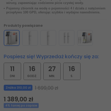
wirusy, zapewniając codzienne picie czystej wody.
Pojemny zbiornik na wodę o pojemności 4 l działa z natężeniem
przepływu 100 GPD, oferując szybkie i wydajne nawodnienie.
Produkty powiązane
Pospiesz się! Wyprzedaż kończy się za:
11
16
27
15
DNI
GODZ.
MIN.
S.
1 699,00 zł
Zniżka 310,00 zł
1 389,00 zł
4% taniej po zapisie