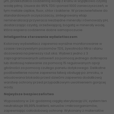
μm, przekształca codzienną wodę z kranu w wyjątkowo czystą
wodę pitną. Usuwa do 95% TDS i ponad 1000 zanieczyszczeń, w
tym metale ciężkie, fluor, chlor i bakterie. W przeciwieństwie do
standardowych oczyszczaczy, zintegrowany etap
remineralizacji przywraca niezbędne minerały i równoważy pH,
dostarczając czystą, orzeźwiającą, bogatą w minerały wodę,
która wspiera codzienne dobre samopoczucie.
Inteligentne sterowanie wyświetlaczem
Kolorowy wyświetlacz zapewnia wyraźne monitorowanie w
czasie rzeczywistym poziomów TDS, żywotności filtra i stanu
dozowania na pierwszy rzut oka. Wybierz jedno z 3
zaprogramowanych ustawień za pomocą jednego dotknięcia
lub dostosuj nalewanie za pomocą 15 regulowanych opcji
głośności za pomocą czułego panelu dotykowego. Delikatne
podświetlenie nocne zapewnia łatwą obsługę po zmroku, a
wbudowana blokada przed dziećmi zapewnia dodatkową
warstwę ochrony przed przypadkowym uwolnieniem gorącej
wody.
Najwyższe bezpieczeństwo
Wyposażony w 24-godzinną ciągłą sterylizację UV, system ten
neutralizuje 99,99% bakterii, wirusów i mikroorganizmów,
zapewniając całodobową ochronę. Wykonany z materiałów