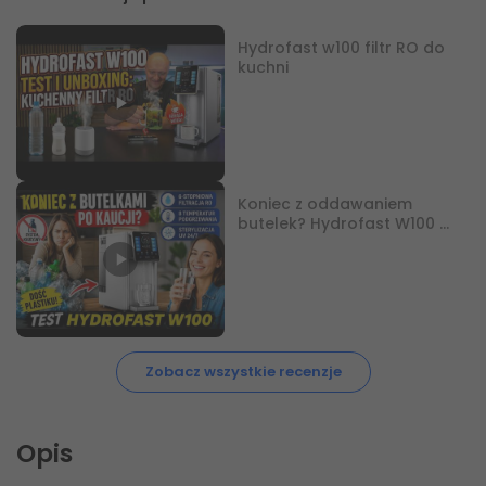
Hydrofast w100 filtr RO do
kuchni
Koniec z oddawaniem
butelek? Hydrofast W100 w
praktyce
Zobacz wszystkie recenzje
Opis