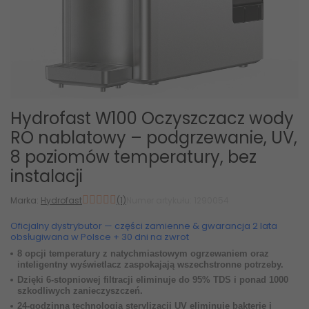
Hydrofast W100 Oczyszczacz wody
RO nablatowy – podgrzewanie, UV,
8 poziomów temperatury, bez
instalacji
Marka:
Hydrofast
(1)
Numer artykułu: 1290054
Oficjalny dystrybutor — części zamienne & gwarancja 2 lata
obsługiwana w Polsce + 30 dni na zwrot
8 opcji temperatury z natychmiastowym ogrzewaniem oraz
inteligentny wyświetlacz zaspokajają wszechstronne potrzeby.
Dzięki 6-stopniowej filtracji eliminuje do 95% TDS i ponad 1000
szkodliwych zanieczyszczeń.
24-godzinna technologia sterylizacji UV eliminuje bakterie i