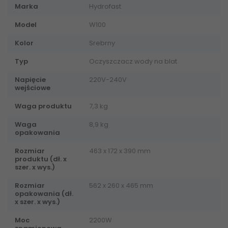
Marka
Hydrofast
Model
W100
Kolor
Srebrny
Typ
Oczyszczacz wody na blat
Napięcie
220V-240V
wejściowe
Waga produktu
7,3 kg
Waga
8,9 kg
opakowania
Rozmiar
463 x 172 x 390 mm
produktu (dł. x
szer. x wys.)
Rozmiar
562 x 260 x 465 mm
opakowania (dł.
x szer. x wys.)
Moc
2200W