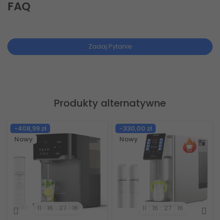
FAQ
Zadaj Pytanie
Produkty alternatywne
-100,00 zł
-408,99 zł
Nowy
11
16
27
15
11
16
27
15