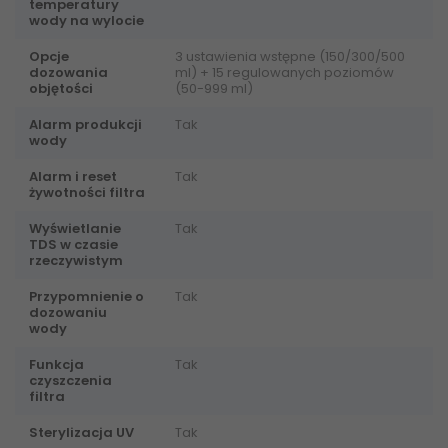
temperatury
wody na wylocie
Opcje
3 ustawienia wstępne (150/300/500
dozowania
ml) + 15 regulowanych poziomów
objętości
(50-999 ml)
Alarm produkcji
Tak
wody
Alarm i reset
Tak
żywotności filtra
Wyświetlanie
Tak
TDS w czasie
rzeczywistym
Przypomnienie o
Tak
dozowaniu
wody
Funkcja
Tak
czyszczenia
filtra
Sterylizacja UV
Tak