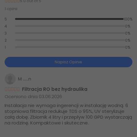
5.0 out of 5
1 opinii
5
100%
4
0%
3
0%
2
0%
1
0%
Napisz Opinie
M ......n
Filtracja RO bez hydraulika
Oceniono dnia 03.06.2026
Instalacja nie wymaga ingerencji w instalację wodną. 6
stopniowa filtracja redukuje TDS o 95%, UV sterylizuje
całą dobę. Zbiornik 4 litry i przepływ 100 GPD wystarczają
na rodzinę. Kompaktowe i skuteczne.