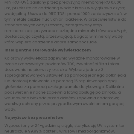
MIN-RO-UV), zasilany przez precyzyjną membranę RO 0,0001
μm, przekształca codzienną wodę z kranu w wyjątkowo czystą
wodę pitną. Usuwa do 95% TDS i ponad 1000 zanieczyszczeń, w
tym metale ciężkie, fluor, chlor i bakterie. W przeciwieństwie do
standardowych oczyszczaczy, zintegrowany etap
remineralizacji przywraca niezbędne minerały i równoważy pH,
dostarczając czystą, orzeźwiającą, bogatą w minerały wodę,
która wspiera codzienne dobre samopoczucie.
Inteligentne sterowanie wyświetlaczem
Kolorowy wyświetlacz zapewnia wyraźne monitorowanie w
czasie rzeczywistym poziomów TDS, żywotności filtra i stanu
dozowania na pierwszy rzut oka. Wybierz jedno z 3
zaprogramowanych ustawień za pomocą jednego dotknięcia
lub dostosuj nalewanie za pomocą 15 regulowanych opcji
głośności za pomocą czułego panelu dotykowego. Delikatne
podświetlenie nocne zapewnia łatwą obsługę po zmroku, a
wbudowana blokada przed dziećmi zapewnia dodatkową
warstwę ochrony przed przypadkowym uwolnieniem gorącej
wody.
Najwyższe bezpieczeństwo
Wyposażony w 24-godzinną ciągłą sterylizację UV, system ten
neutralizuje 99,99% bakterii, wirusów i mikroorganizmów,