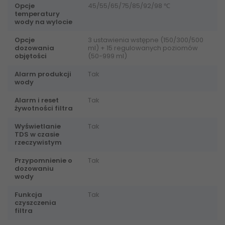
Opcje
45/55/65/75/85/92/98 ℃
temperatury
wody na wylocie
Opcje
3 ustawienia wstępne (150/300/500
dozowania
ml) + 15 regulowanych poziomów
objętości
(50-999 ml)
Alarm produkcji
Tak
wody
Alarm i reset
Tak
żywotności filtra
Wyświetlanie
Tak
TDS w czasie
rzeczywistym
Przypomnienie o
Tak
dozowaniu
wody
Funkcja
Tak
czyszczenia
filtra