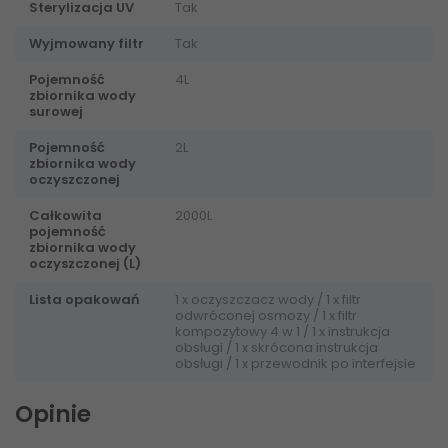
Sterylizacja UV
Tak
Wyjmowany filtr
Tak
Pojemność
4L
zbiornika wody
surowej
Pojemność
2L
zbiornika wody
oczyszczonej
Całkowita
2000L
pojemność
zbiornika wody
oczyszczonej (L)
Lista opakowań
1 x oczyszczacz wody / 1 x filtr
odwróconej osmozy / 1 x filtr
kompozytowy 4 w 1 / 1 x instrukcja
obsługi / 1 x skrócona instrukcja
obsługi / 1 x przewodnik po interfejsie
Opinie