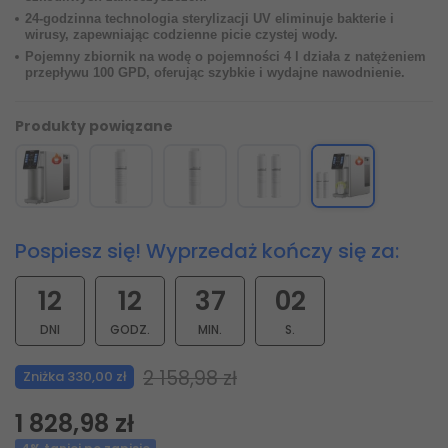
24-godzinna technologia sterylizacji UV eliminuje bakterie i
wirusy, zapewniając codzienne picie czystej wody.
Pojemny zbiornik na wodę o pojemności 4 l działa z natężeniem
przepływu 100 GPD, oferując szybkie i wydajne nawodnienie.
Produkty powiązane
Pospiesz się! Wyprzedaż kończy się za:
12
12
37
00
DNI
GODZ.
MIN.
S.
2 158,98 zł
Zniżka 330,00 zł
1 828,98 zł