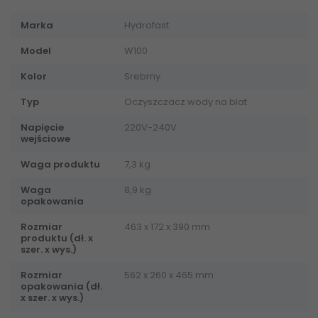
Marka
Hydrofast
Model
W100
Kolor
Srebrny
Typ
Oczyszczacz wody na blat
Napięcie
220V-240V
wejściowe
Waga produktu
7,3 kg
Waga
8,9 kg
opakowania
Rozmiar
463 x 172 x 390 mm
produktu (dł. x
szer. x wys.)
Rozmiar
562 x 260 x 465 mm
opakowania (dł.
x szer. x wys.)