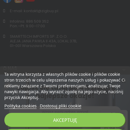
E-mail: kontakt@zigbuy.pl
Infolinia: 886 509 352
Pon.–Pt. 9:00–17:00
SMARTTECH IMPORTS SP. Z.O.O.
ALEJA JANA PAWLA II 43A, LOKAL 37B,
01-001 Warszawa Polska
O NAS
Ta witryna korzysta z własnych plików cookie i plików cookie
stron trzecich w celu ulepszenia naszych usług i pokazywać Ci
Zapisz się tutaj po 4% zniżki i
reklamy związane z Twoimi preferencjami, analizując Twoje
nawyki nawigacja. Aby wyrazić zgodę na jego użycie, naciśnij
najlepsze okazje!
przycisk Akceptuj.
Polityka cookies
Dostosuj pliki cookie
AKCEPTUJĘ
Zapisz Mnie