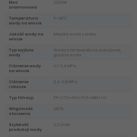
Moc
2200W
znamionowa
Temperatura
5-38℃
wody na wlocie
Jakość wody na
Miejska woda z kranu
wlocie
Typ wyjścia
Woda o temperaturze pokojowej,
wody
gorąca woda
Ciśnienie wody
0,1-0,4 MPa
na wlocie
Ciśnienie
0,4-0,8 MPa
robocze
Typ filtracji
PP+CTO+RO+PCF+MIN+UV
Wilgotność
≤90%
otoczenia
Szybkość
0,2 l/min
produkcji wody