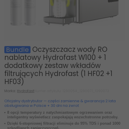
Oczyszczacz wody RO
Bundle
nablatowy Hydrofast W100 + 1
dodatkowy zestaw wkładów
filtrujących Hydrofast (1 HF02 +1
HF03)
Marka:
Hydrofast
Numer artykułu: 1290054_1290071_1290072
Oficjalny dystrybutor — części zamienne & gwarancja 2 lata
obsługiwana w Polsce + 30 dni na zwrot
8 opcji temperatury z natychmiastowym ogrzewaniem oraz
inteligentny wyświetlacz zaspokajają wszechstronne potrzeby.
Dzięki 6-stopniowej filtracji eliminuje do 95% TDS i ponad 1000
szkodliwych zanieczyszczeń.