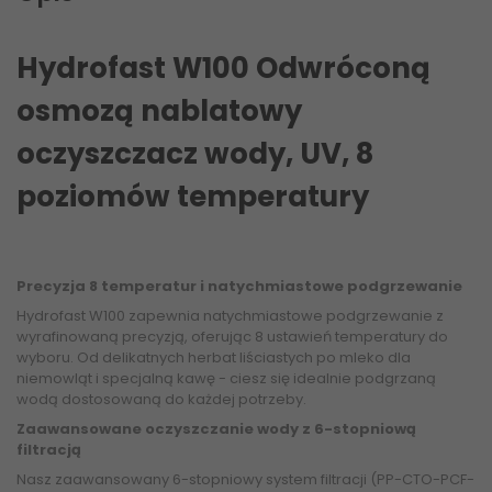
Hydrofast W100 Odwróconą
osmozą nablatowy
oczyszczacz wody, UV, 8
poziomów temperatury
Precyzja 8 temperatur i natychmiastowe podgrzewanie
Hydrofast W100 zapewnia natychmiastowe podgrzewanie z
wyrafinowaną precyzją, oferując 8 ustawień temperatury do
wyboru. Od delikatnych herbat liściastych po mleko dla
niemowląt i specjalną kawę - ciesz się idealnie podgrzaną
wodą dostosowaną do każdej potrzeby.
Zaawansowane oczyszczanie wody z 6-stopniową
filtracją
Nasz zaawansowany 6-stopniowy system filtracji (PP-CTO-PCF-