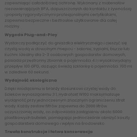
zapewniając całodobową ochronę. Wykonany z materiałów
niezawierających BPA, dopuszczonych do kontaktu z żywnością
i poparty rygorystycznymi profesjonalnymi certyfikatami,
zapewnia bezpieczne i beztroskie użytkowanie dla całej
rodziny.
Wygoda Plug-and-Play
Wystarczy podłączyć do gniazdka elektrycznego i cieszyć się
czystą wodą w dowolnym miejscu - salonie, sypialni, biurze lub
kuchni. Idealny dla 2-3 osobowych gospodarstw domowych,
posiada przestronny zbiornik o pojemności 4 l i wysokowydajny
przepływ 100 GPD, dozując świeżą szklankę o pojemności 700 ml
w zaledwie 60 sekund.
Wydajność ekologiczna
Dzięki wiodącemu w branży stosunkowi czystej wody do
ścieków wynoszącemu 3:1, Hydrofast W100 maksymalizuje
wydajność przy jednoczesnym znacznym ograniczeniu strat
wody. Każdy zestaw filtrów zapewnia do 2000 litrów
oczyszczonej wody, co odpowiada zastąpieniu około 6000
plastikowych butelek, pomagając jednocześnie obniżyć koszty
gospodarstwa domowego i wpływ na środowisko.
Trwała konstrukcja i łatwa konserwacja