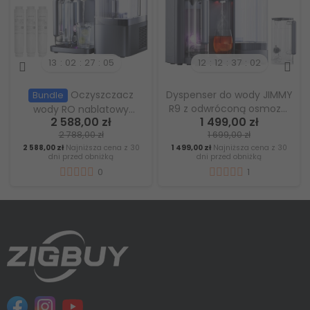
12
12
37
00
12
12
37
00
JIMMY Matrix M9 Pro
Zestaw
Bundle
nablatowy oczyszczacz
Oczyszczacz wody RO
1 699,00 zł
2 980,99 zł
wody RO,
nablatowy Hydrofast
1 799,00 zł
3 389,98 zł
natychmiastowe
C300 z 1 dodatkowym
1 699,00 zł
Najniższa cena z 30
2 980,99 zł
Najniższa cena z 30
podgrzewanie, sterylizacja
filtrem Hydrofast HF04
dni przed obniżką
dni przed obniżką
UV-C
0
0