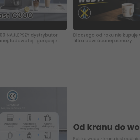
00 NAJLEPSZY dystrybutor
Dlaczego od roku nie kupuję
j, lodowatej i gorącej z
filtra odwróconej osmozy
smozą i UV
Od kranu do wo
Polska woda z kranu jest ogólnie