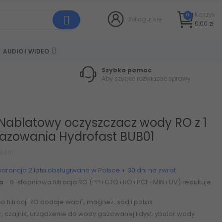
Koszyk
0
Zaloguj się
0,00 zł
AUDIO I WIDEO
Szybka pomoc
Aby szybko rozwiązać sprawy
Nablatowy oczyszczacz wody RO z 1
azowania Hydrofast BUB01
8401
warancja 2 lata obsługiwana w Polsce + 30 dni na zwrot
a
- 6-stopniowa filtracja RO (PP+CTO+RO+PCF+MIN+UV) redukuje
po filtracji RO dodaje wapń, magnez, sód i potas.
ltr, czajnik, urządzenie do wody gazowanej i dystrybutor wody