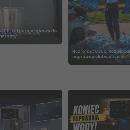
C300: Od porannej kawy do
 herbaty
Hydrofast C300: Rozwiązan
naprawdę ułatwia życie.