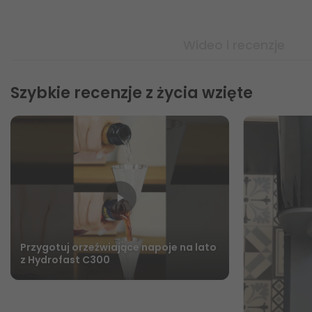
Wideo i recenzje
Szybkie recenzje z życia wzięte
Przygotuj orzeźwiające napoje na lato
z Hydrofast C300