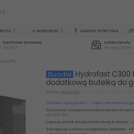
BISTA
E-MOBILNOŚĆ
KAMERA SPORTOWA
Darmowa dostawa
Łatwe zwroty
Od 99 zł
W ciągu 30 dni
wody RO
Hydrofast C300 
Bundle
dodatkową butelką do g
Marka:
Hydrofast
Numer artykułu: 1295041_129
Oficjalny dystrybutor — części zamienne & g
Czystsza i bezpieczniejsza woda do pici
do 95% TDS.
Lepszy smak wody mineralnej w domu
- 
Zastępuje cztery urządzenia jednym
- fi
chłodzonej w jednym.