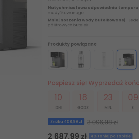
Natychmiastowa odpowiednia tempera
modyfikowanego.
Mniej noszenia wody butelkowanej
- jede
półlitrowych butelek.
Produkty powiązane
Pospiesz się! Wyprzedaż kończ
10
18
23
07
DNI
GODZ.
MIN.
S.
3 096,98 zł
Zniżka 408,99 zł
2 687,99 zł
4% taniej po zapisie