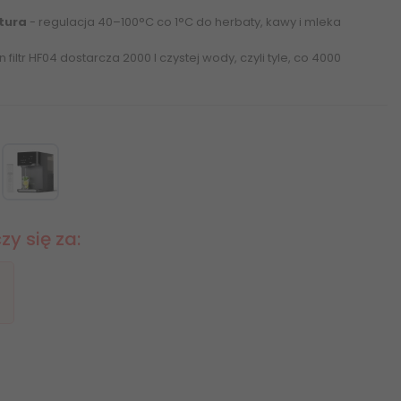
tura
- regulacja 40–100°C co 1°C do herbaty, kawy i mleka
n filtr HF04 dostarcza 2000 l czystej wody, czyli tyle, co 4000
y się za: