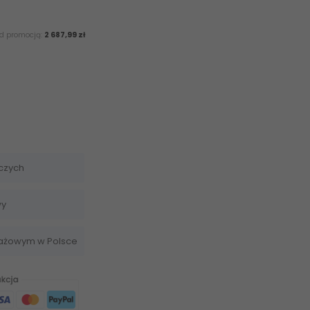
ed promocją:
2 687,99 zł
czych
wy
dażowym w Polsce