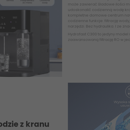
może zawierać śladowe ilości me
udoskonalić codzienną wodę kran
kompletne domowe centrum nawo
codzienne funkcje: filtrację w
narzędzi. Bez hydraulika. I ze zn
Hydrofast C300 to jedyny model 
zaawansowaną filtrację RO w je
odzie z kranu