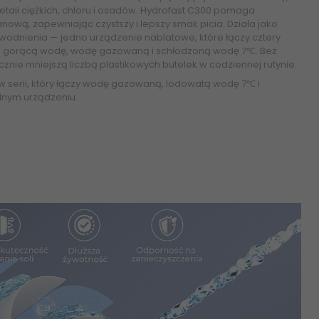
tali ciężkich, chloru i osadów. Hydrofast C300 pomaga
ową, zapewniając czystszy i lepszy smak picia. Działa jako
dnienia — jedno urządzenie nablatowe, które łączy cztery
ody, gorącą wodę, wodę gazowaną i schłodzoną wodę 7℃. Bez
acznie mniejszą liczbą plastikowych butelek w codziennej rutynie.
w serii, który łączy wodę gazowaną, lodowatą wodę 7℃ i
dnym urządzeniu.