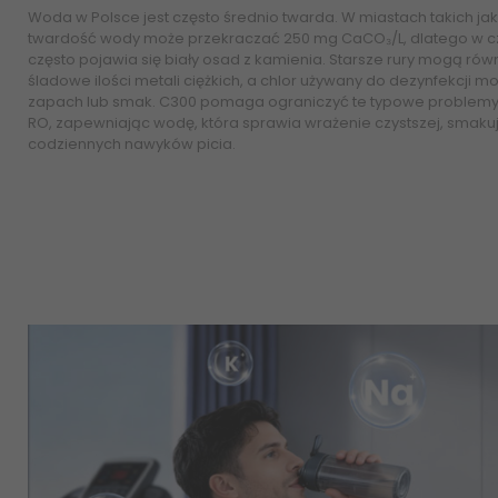
Woda w Polsce jest często średnio twarda. W miastach takich j
twardość wody może przekraczać 250 mg CaCO₃/L, dlatego w cz
często pojawia się biały osad z kamienia. Starsze rury mogą r
śladowe ilości metali ciężkich, a chlor używany do dezynfekcji
zapach lub smak. C300 pomaga ograniczyć te typowe problemy d
RO, zapewniając wodę, która sprawia wrażenie czystszej, smakuje
codziennych nawyków picia.