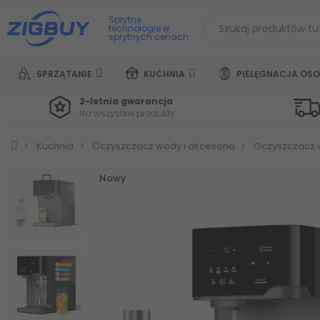
Sprytne
technologie w
sprytnych cenach
SPRZĄTANIE
KUCHNIA
PIELĘGNACJA OSO
2-letnia gwarancja
Na wszystkie produkty
Kuchnia
Oczyszczacz wody i akcesoria
Oczyszczacz 
Nowy