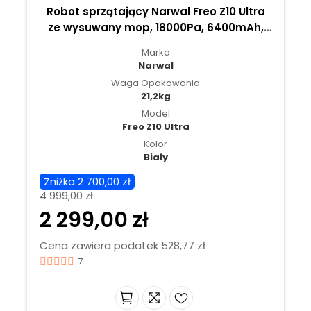
Robot sprzątający Narwal Freo Z10 Ultra
ze wysuwany mop, 18000Pa, 6400mAh,
Pet Care mode, omija 200+ przedmiotów,
Marka
≤55dB -Biały
Narwal
Waga Opakowania
21,2kg
Model
Freo Z10 Ultra
Kolor
Biały
Zniżka 2 700,00 zł
4 999,00 zł
2 299,00 zł
Cena zawiera podatek 528,77 zł
7