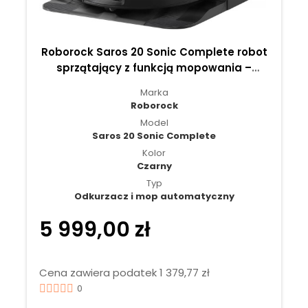
Roborock Saros 20 Sonic Complete robot
sprzątający z funkcją mopowania –
ssanie 36 000 Pa, mopowanie VibraRise®
Marka
5.0 - Czarny
Roborock
Model
Saros 20 Sonic Complete
Kolor
Czarny
Typ
Odkurzacz i mop automatyczny
5 999,00 zł
Cena zawiera podatek 1 379,77 zł
0