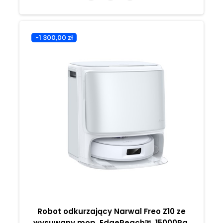
-1 300,00 zł
Robot odkurzający Narwal Freo Z10 ze
wysuwany mop, EdgeReach™, 15000Pa,