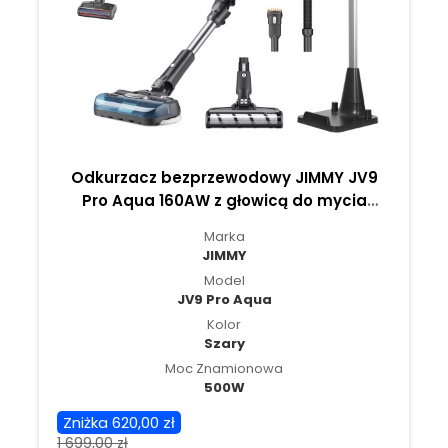
Odkurzacz bezprzewodowy JIMMY JV9
Pro Aqua 160AW z głowicą do mycia
podłóg i płytek
Marka
JIMMY
Model
JV9 Pro Aqua
Kolor
Szary
Moc Znamionowa
500W
Zniżka 620,00 zł
1 699,00 zł