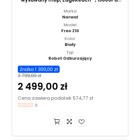
adaptacyjne mycie mopa gorącą wodą
Marka
AI, ≤ 56 dB -Biały
Narwal
Model
Freo Z10
Kolor
Biały
Typ
Robot Odkurzający
Zniżka 1 300,00 zł
3 799,00 zł
2 499,00 zł
Cena zawiera podatek 574,77 zł
0