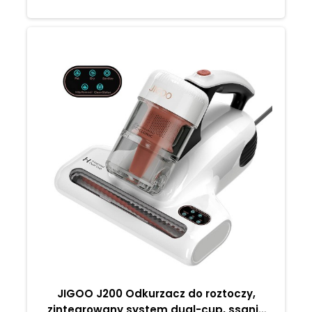
JIGOO J200 Odkurzacz do roztoczy,
zintegrowany system dual-cup, ssanie