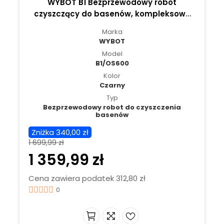
WYBOT B1 Bezprzewodowy robot
czyszczący do basenów, kompleksowe
czyszczenie basenu, szczotka do
Marka
krawędzi i narożników
WYBOT
Model
B1/OS600
Kolor
Czarny
Typ
Bezprzewodowy robot do czyszczenia
basenów
Zniżka 340,00 zł
1 699,99 zł
1 359,99 zł
Cena zawiera podatek 312,80 zł
0