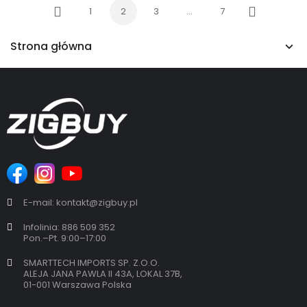
1
2
3
…
7
Poprzedni
Następny
Strona główna
E-mail: kontakt@zigbuy.pl
Infolinia: 886 509 352
Pon.–Pt. 9:00–17:00
SMARTTECH IMPORTS SP. Z.O.O.
ALEJA JANA PAWLA II 43A, LOKAL 37B,
01-001 Warszawa Polska