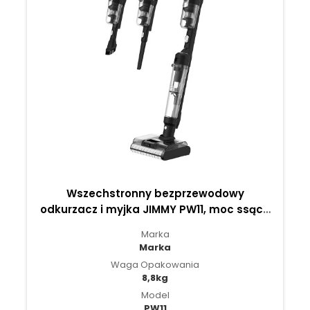
Wszechstronny bezprzewodowy
odkurzacz i myjka JIMMY PW11, moc ssąca
20KPa, pojedyncza szczotka obrotowa
Marka
Marka
Waga Opakowania
8,8kg
Model
PW11