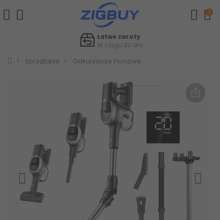
0
Łatwe zwroty
W ciągu 30 dni
Sprzątanie
Odkurzacze Pionowe