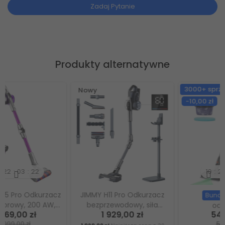
Zadaj Pytanie
Produkty alternatywne
3000+ sprzedanych
Nowy
-10,00 zł
10
22
03
20
JIMMY H11 Pro Odkurzacz
Zestaw
Bundle
bezprzewodowy, siła
odkurzacz
1 929,00 zł
548,00 zł
ssania 260 AW, czas pracy
bezprzewodowy JIGOO
558,00 zł