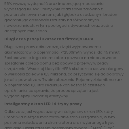
55% wyższą wydajność oraz imponującą moc ssania
wynoszącą 160AW. Efektywnie radzi sobie zarówno z
powierzchniowym kurzem, jak i głęboko osadzonym brudem,
gwarantując doskonałe rezultaty na różnorodnych
nawierzchniach, w tym podłogach, dywanach oraz trudno
dostępnych miejscach.
Długi czas pracy i skuteczna filtracja HEPA
Długi czas pracy odkurzacza, dzięki wyjmowanemu
akumulatorowi o pojemności 7*2500mAh, wynosi do 45 minut.
Zastosowanie tego akumulatora pozwala na nieprzerwane
sprzątanie całego domu bez obawy o przerwy w pracy
urządzenia. Wysokiej klasy filtr HEPA skutecznie usuwa alergeny
o wielkości zaledwie 0,3 mikrona, co przyczynia się do poprawy
jakości powietrza w Twoim otoczeniu. Pojemny zbiornik na kurz
o pojemności 0,6 litra redukuje konieczność częstego
opróżniania, co sprawia, że proces sprzątania jest
wygodniejszy i bardziej efektywny.
Inteligentny ekran LED i 4 tryby pracy
Odkurzacz jest wyposażony w inteligentny ekran LED, który
umożliwia bieżące monitorowanie stanu urządzenia, w tym
poziomu naładowania akumulatora oraz wybranego trybu
działania. Dzięki czterem dostępnym trybom - "Auto", "Eco",