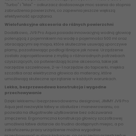
"Turbo" i "Max" - odkurzacz dostosowuje moc ssania do stopnia
zabrudzenia powierzchni, co zapewnia jeszcze większą
efektywność sprzątania.
Wielofunkcyjne akcesoria do różnych powierzchni
Dodatkowo, JV9 Pro Aqua posiada innowacyjną wodną głowicę
polerującą z pojemnikiem na wodę o pojemności 500 ml oraz
obracającymi się mopa, które skutecznie usuwają uporczywe
plamy, pozostawiając podłogi lśniące jak nowe. Urządzenie
zostało zaprojektowane z myślą o różnorodnych potrzebach
czyszczących, co potwierdzają liczne akcesoria, takie jak
narzędzie szczelinowe, 2-w-1 narzędzie do tapicerki, miękka
szczotka oraz elektryczna głowica do materacy, które
umożliwiają skuteczne sprzątanie w każdych warunkach.
Lekka, bezprzewodowa konstrukcja i wygodne
przechowywanie
Dzięki lekkiemu i bezprzewodowemu designowi, JIMMY JV9 Pro
Aqua jest niezwykle łatwy w obsłudze i manewrowaniu, co
pozwala na długotrwałe użytkowanie bez odczuwania
zmęczenia. Ergonomiczna konstrukcja głowicy szczotkowej
umożliwia łatwe dotarcie do trudno dostępnych miejsc, a po
zakończeniu pracy urządzenie można wygodnie
przechowywać w stacji ładującej, co oszczędza przestrzeń w