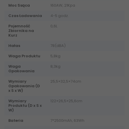
Moc Ssąca
160AW, 21Kpa
Czas Ładowania
4-5 godz.
Pojemność
0,6L
Zbiornika na
Kurz
Hałas
78(dBA)
Waga Produktu
5,8kg
Waga
8,3kg
Opakowania
Wymiary
25,5×32,5×74cm
Opakowania (D
x S x W)
Wymiary
122×26,5×25,6cm
Produktu (D x S x
W)
Bateria
7*2500mAh, 63Wh