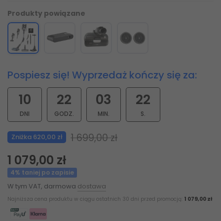
Produkty powiązane
Pospiesz się! Wyprzedaż kończy się za:
10
22
03
20
DNI
GODZ.
MIN.
S.
1 699,00 zł
Zniżka 620,00 zł
1 079,00 zł
4% taniej po zapisie
W tym VAT, darmowa
dostawa
Najniższa cena produktu w ciągu ostatnich 30 dni przed promocją:
1 079,00 zł