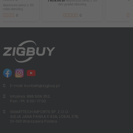
90 min, silnik
C200 z 1 filtrem Hepa
1 929,00 zł
Najniższa cena z 30
dni przed obniżką
bezszczotkowy –
Ciemnoszary
0
7
E-mail: kontakt@zigbuy.pl
Infolinia: 886 509 352
Pon.–Pt. 9:00–17:00
SMARTTECH IMPORTS SP. Z.O.O.
ALEJA JANA PAWLA II 43A, LOKAL 37B,
01-001 Warszawa Polska