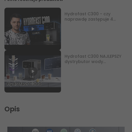
Hydrofast C300 - czy
naprawdę zastępuje 4
urządzenia?
Hydrofast C300 NAJLEPSZY
dystrybutor wody
gazowanej, lodowatej i
gorącej z odwróconą
osmozą i UV
Opis