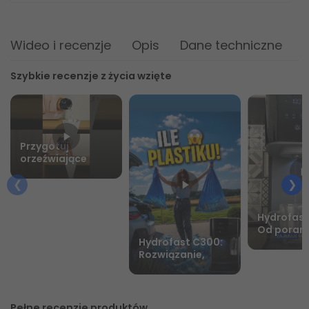
Wideo i recenzje
Opis
Dane techniczne
Z
Szybkie recenzje z życia wzięte
Przygotuj
orzeźwiające
napoje na lato z
Hydrofast C300
Hydrofast
Od porann
do wieczo
Hydrofast C300:
herbaty
Rozwiązanie,
które naprawdę
ułatwia życie.
Pełne recenzje produktów