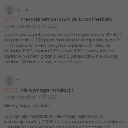
M......h
Precyzja temperatury do kawy i herbaty
Oceniono dnia 15.07.2026
Jako kawosz, potrzebuję wody o temperaturze 92-93℃
do parzenia. C300 pozwala ustawić temperaturę co 1℃
– to rzadkość w domowych urządzeniach. Zielona
herbata 80℃, czarna 90℃, kawa 93℃ – wszystko na
żądanie. System grzania jest błyskawiczny, nie muszę
czekać. Dla koneserów – must-have!
T......i
Nie wymaga instalacji!
Oceniono dnia 14.07.2026
Nie wymaga instalacji!
Wynajmuję mieszkanie i nie mogę ingerować w
instalację wodną. C300 to oczyszczalnia wody na blacie
– po prostu wlewam wodę z kranu, podłączam do