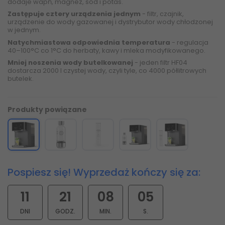
dodaje wapń, magnez, sód i potas.
Zastępuje cztery urządzenia jednym
- filtr, czajnik,
urządzenie do wody gazowanej i dystrybutor wody chłodzonej
w jednym.
Natychmiastowa odpowiednia temperatura
- regulacja
40–100°C co 1°C do herbaty, kawy i mleka modyfikowanego.
Mniej noszenia wody butelkowanej
- jeden filtr HF04
dostarcza 2000 l czystej wody, czyli tyle, co 4000 półlitrowych
butelek.
Produkty powiązane
Pospiesz się! Wyprzedaż kończy się za:
11
21
08
03
DNI
GODZ.
MIN.
S.