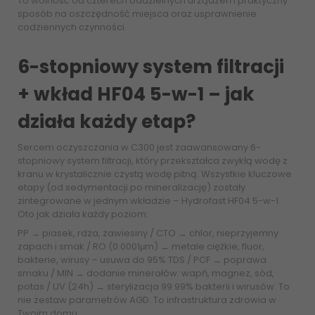
To wolność od czterech oddzielnych urządzeń i praktyczny
sposób na oszczędność miejsca oraz usprawnienie
codziennych czynności.
6-stopniowy system filtracji
+ wkład HF04 5-w-1 – jak
działa każdy etap?
Sercem oczyszczania w C300 jest zaawansowany 6-
stopniowy system filtracji, który przekształca zwykłą wodę z
kranu w krystalicznie czystą wodę pitną. Wszystkie kluczowe
etapy (od sedymentacji po mineralizację) zostały
zintegrowane w jednym wkładzie – Hydrofast HF04 5-w-1.
Oto jak działa każdy poziom:
PP → piasek, rdza, zawiesiny / CTO → chlor, nieprzyjemny
zapach i smak / RO (0.0001μm) → metale ciężkie, fluor,
bakterie, wirusy – usuwa do 95% TDS / PCF → poprawa
smaku / MIN → dodanie minerałów: wapń, magnez, sód,
potas / UV (24h) → sterylizacja 99.99% bakterii i wirusów. To
nie zestaw parametrów AGD. To infrastruktura zdrowia w
Twoim domu.