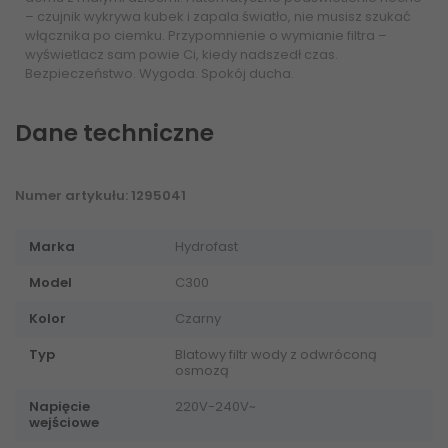
– czujnik wykrywa kubek i zapala światło, nie musisz szukać
włącznika po ciemku. Przypomnienie o wymianie filtra –
wyświetlacz sam powie Ci, kiedy nadszedł czas.
Bezpieczeństwo. Wygoda. Spokój ducha.
Dane techniczne
Numer artykułu: 1295041
Marka
Hydrofast
Model
C300
Kolor
Czarny
Typ
Blatowy filtr wody z odwróconą
osmozą
Napięcie
220V-240V~
wejściowe