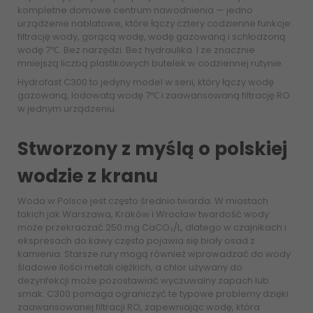
kompletne domowe centrum nawodnienia — jedno
urządzenie nablatowe, które łączy cztery codzienne funkcje:
filtrację wody, gorącą wodę, wodę gazowaną i schłodzoną
wodę 7℃. Bez narzędzi. Bez hydraulika. I ze znacznie
mniejszą liczbą plastikowych butelek w codziennej rutynie.
Hydrofast C300 to jedyny model w serii, który łączy wodę
gazowaną, lodowatą wodę 7℃ i zaawansowaną filtrację RO
w jednym urządzeniu.
Stworzony z myślą o polskiej
wodzie z kranu
Woda w Polsce jest często średnio twarda. W miastach
takich jak Warszawa, Kraków i Wrocław twardość wody
może przekraczać 250 mg CaCO₃/L, dlatego w czajnikach i
ekspresach do kawy często pojawia się biały osad z
kamienia. Starsze rury mogą również wprowadzać do wody
śladowe ilości metali ciężkich, a chlor używany do
dezynfekcji może pozostawiać wyczuwalny zapach lub
smak. C300 pomaga ograniczyć te typowe problemy dzięki
zaawansowanej filtracji RO, zapewniając wodę, która