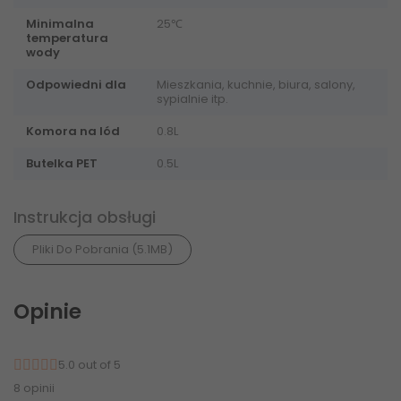
Minimalna
25℃
temperatura
wody
Odpowiedni dla
Mieszkania, kuchnie, biura, salony,
sypialnie itp.
Komora na lód
0.8L
Butelka PET
0.5L
Instrukcja obsługi
Pliki Do Pobrania (5.1MB)
Opinie
5.0 out of 5
8 opinii