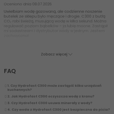
Oceniono dnia 08.07.2026
Uwielbiam wodę gazowaną, ale codzienne noszenie
butelek ze sklepu było męczące i drogie. C300 z butlą
CO₂ robi świeżą, musującą wodę w kilka sekund. Można
regulować poziom bąbelków – ja lubię mocne. Zastąpił
mi sodastream i dystrybutor wody w jednym. Jestem
zachwycona!
Zobacz więcej
FAQ
1. Czy Hydrofast C300 może zastąpić kilka urządzeń
kuchennych?
2. Jak Hydrofast C300 oczyszcza wodę z kranu?
3. Czy Hydrofast C300 usuwa minerały z wody?
4. Czy woda z Hydrofast C300 jest bezpieczna do picia?