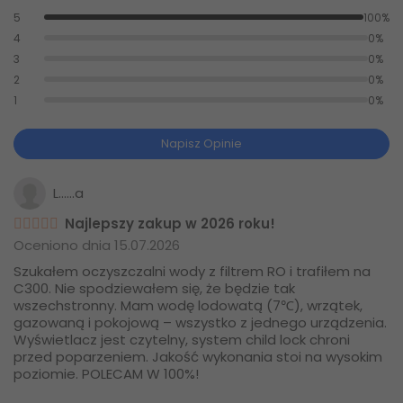
5
100%
4
0%
3
0%
2
0%
1
0%
Napisz Opinie
L......a
Najlepszy zakup w 2026 roku!
Oceniono dnia 15.07.2026
Szukałem oczyszczalni wody z filtrem RO i trafiłem na
C300. Nie spodziewałem się, że będzie tak
wszechstronny. Mam wodę lodowatą (7℃), wrzątek,
gazowaną i pokojową – wszystko z jednego urządzenia.
Wyświetlacz jest czytelny, system child lock chroni
przed poparzeniem. Jakość wykonania stoi na wysokim
poziomie. POLECAM W 100%!