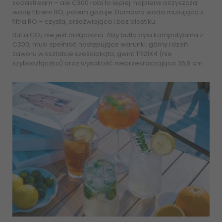
sodastream – ale C300 robi to lepiej: najpierw oczyszcza
wodę filtrem RO, potem gazuje. Domowa woda musująca z
filtra RO – czysta, orzeźwiająca i bez plastiku.
Butla CO₂ nie jest dołączona. Aby butla była kompatybilna z
C300, musi spełniać następujące warunki: górny rdzeń
zaworu w kształcie sześciokąta, gwint TR21X4 (nie
szybkozłączka) oraz wysokość nieprzekraczająca 36,8 cm.