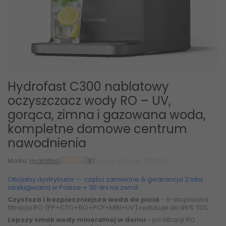
Hydrofast C300 nablatowy
oczyszczacz wody RO – UV,
gorąca, zimna i gazowana woda,
kompletne domowe centrum
nawodnienia
Marka:
Hydrofast
(8)
Numer artykułu: 1295041
Oficjalny dystrybutor — części zamienne & gwarancja 2 lata
obsługiwana w Polsce + 30 dni na zwrot
Czystsza i bezpieczniejsza woda do picia
- 6-stopniowa
filtracja RO (PP+CTO+RO+PCF+MIN+UV) redukuje do 95% TDS.
Lepszy smak wody mineralnej w domu
- po filtracji RO