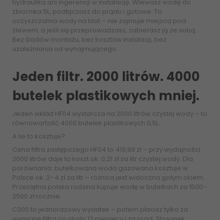
hydraulika ani ingerencji w instalację. Wlewasz wodę do
zbiornika 5L, podłączasz do prądu i gotowe. To
oczyszczalnia wody na blat – nie zajmuje miejsca pod
zlewem, a jeśli się przeprowadzasz, zabierasz ją ze sobą.
Bez śladów montażu, bez kosztów instalacji, bez
uzależniania od wynajmującego.
Jeden filtr. 2000 litrów. 4000
butelek plastikowych mniej.
Jeden wkład HF04 wystarcza na 2000 litrów czystej wody – to
równowartość 4000 butelek plastikowych 0,5L.
A ile to kosztuje?
Cena filtra zastępczego HF04 to 419,99 zł – przy wydajności
2000 litrów daje to koszt ok. 0,21 zł za litr czystej wody. Dla
porównania: butelkowana woda gazowana kosztuje w
Polsce ok. 2–4 zł za litr – różnica jest widoczna gołym okiem.
Przeciętna polska rodzina kupuje wodę w butelkach za 1500–
2500 zł rocznie.
C300 to jednorazowy wydatek – potem płacisz tylko za
wymianę filtra co około 12 miesięcy i za prąd. Stosunek