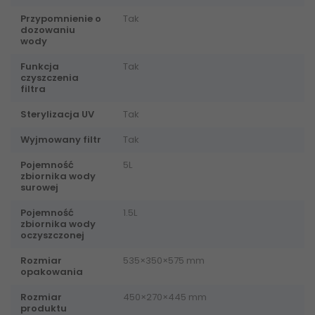
Przypomnienie o
Tak
dozowaniu
wody
Funkcja
Tak
czyszczenia
filtra
Sterylizacja UV
Tak
Wyjmowany filtr
Tak
Pojemność
5L
zbiornika wody
surowej
Pojemność
1.5L
zbiornika wody
oczyszczonej
Rozmiar
535×350×575 mm
opakowania
Rozmiar
450×270×445 mm
produktu