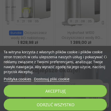
11
21
08
03
11
21
08
03
Dyspenser do wody JIMMY
Zestaw
Bundle
R9 z odwróconą osmozą,
Oczyszczacz wody RO
1 499,00 zł
2 980,99 zł
7 ustawień temperatury,
nablatowy Hydrofast
1 699,00 zł
3 389,98 zł
monitor TDS
C300 z 1 dodatkowym
Ta witryna korzysta z własnych plików cookie i plików cookie
1 499,00 zł
Najniższa cena z 30
2 980,99 zł
Najniższa cena z 30
filtrem Hydrofast HF04
dni przed obniżką
dni przed obniżką
stron trzecich w celu ulepszenia naszych usług i pokazywać Ci
1
0
Zapisz się tutaj po 4% zniżki i
reklamy związane z Twoimi preferencjami, analizując Twoje
nawyki nawigacja. Aby wyrazić zgodę na jego użycie, naciśnij
najlepsze okazje!
przycisk Akceptuj.
Polityka cookies
Dostosuj pliki cookie
AKCEPTUJĘ
Zapisz Mnie
DODAJ DO KOSZYKA
ODRZUĆ WSZYSTKO