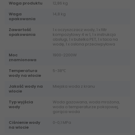
Waga produktu
12,86 kg
Waga
14,8 kg
opakowania
Zawartość
1 x oczyszczacz wody, 1 x filtr
opakowania
kompozytowy 4 w 1, 1 x instrukcja
obsługi, 1 x butelka PET, 1 x taca na
wodę, 1 x osłona przeciwpyłowa
Moc
1900-2200W
znamionowa
Temperatura
5-38℃
wody na wlocie
Jakość wody na
Miejska woda z kranu
wlocie
Typ wyjścia
Woda gazowana, woda mrożona,
wody
woda o temperaturze pokojowej,
gorąca woda
Ciśnienie wody
0-0,1 MPa
na wlocie