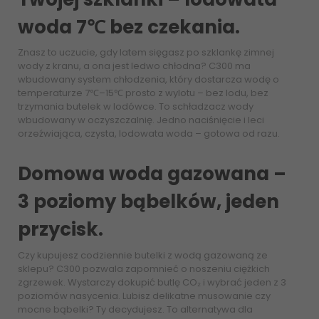
woda 7℃ bez czekania.
Znasz to uczucie, gdy latem sięgasz po szklankę zimnej
wody z kranu, a ona jest ledwo chłodna? C300 ma
wbudowany system chłodzenia, który dostarcza wodę o
temperaturze 7℃–15℃ prosto z wylotu – bez lodu, bez
trzymania butelek w lodówce. To schładzacz wody
wbudowany w oczyszczalnię. Jedno naciśnięcie i leci
orzeźwiająca, czysta, lodowata woda – gotowa od razu.
Domowa woda gazowana –
3 poziomy bąbelków, jeden
przycisk.
Czy kupujesz codziennie butelki z wodą gazowaną ze
sklepu? C300 pozwala zapomnieć o noszeniu ciężkich
zgrzewek. Wystarczy dokupić butlę CO₂ i wybrać jeden z 3
poziomów nasycenia. Lubisz delikatne musowanie czy
mocne bąbelki? Ty decydujesz. To alternatywa dla