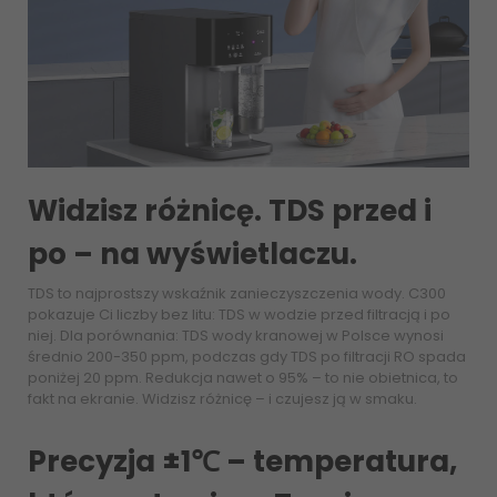
Widzisz różnicę. TDS przed i
po – na wyświetlaczu.
TDS to najprostszy wskaźnik zanieczyszczenia wody. C300
pokazuje Ci liczby bez litu: TDS w wodzie przed filtracją i po
niej. Dla porównania: TDS wody kranowej w Polsce wynosi
średnio 200-350 ppm, podczas gdy TDS po filtracji RO spada
poniżej 20 ppm. Redukcja nawet o 95% – to nie obietnica, to
fakt na ekranie. Widzisz różnicę – i czujesz ją w smaku.
Precyzja ±1℃ – temperatura,