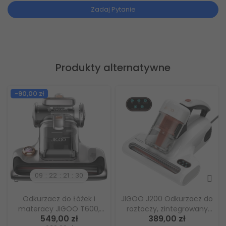
Zadaj Pytanie
Produkty alternatywne
Nowy
Nowy
0 Odkurzacz do
Jimmy BX6 Odkurzacz
JIMMY BX5 P
, zintegrowany
przeciwroztoczowy, otwór
przeciw roz
9,00 zł
549,00 zł
449,
al-cup, ssanie
ssący 240 mm,
500 W, podwó