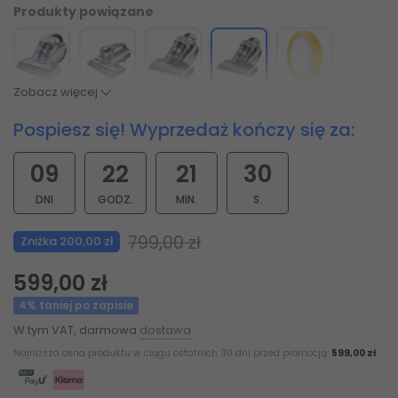
Produkty powiązane
Zobacz więcej
Pospiesz się! Wyprzedaż kończy się za:
09
22
21
29
DNI
GODZ.
MIN.
S.
799,00 zł
Zniżka 200,00 zł
599,00 zł
4% taniej po zapisie
W tym VAT, darmowa
dostawa
Najniższa cena produktu w ciągu ostatnich 30 dni przed promocją:
599,00 zł