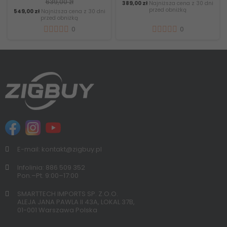
Pa - Biały
technologia UV i
cyklonowa 
niższa cena z 30 dni
549,00 zł
Najniższa cena z 30 dni
449,00 zł
Najniżs
ed obniżką
przed obniżką
przed 
ultradźwiękowa
czysz
0
0
E-mail: kontakt@zigbuy.pl
Infolinia: 886 509 352
Pon.–Pt. 9:00–17:00
SMARTTECH IMPORTS SP. Z.O.O.
ALEJA JANA PAWLA II 43A, LOKAL 37B,
01-001 Warszawa Polska