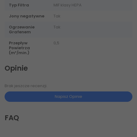
Typ Filtra
MIF klasy HEPA
Jony negatywne
Tak
Ogrzewanie
Tak
Grafenem
Przepływ
0,5
Powietrza
(m³/min.)
Opinie
Brak jeszcze recenzji.
Napisz Opinie
FAQ