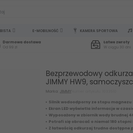
BISTA
E-MOBILNOŚĆ
KAMERA SPORTOWA
Darmowa dostawa
Łatwe zwroty
Od 99 zł
W ciągu 30 dni
Bezprzewodowy odkurzac
JIMMY HW9, samoczyszc
Marka:
JIMMY
Numer artykułu: 1033510
Silnik wodoodporny ze stopu magnezu
Ekran LED wyświetla informacje w czasi
Wyposażony w zbiornik wody brudnej 40
Potrafi się obracać o niemal 180 stopni
Z łatwością odkurzaj trudno dostępne 