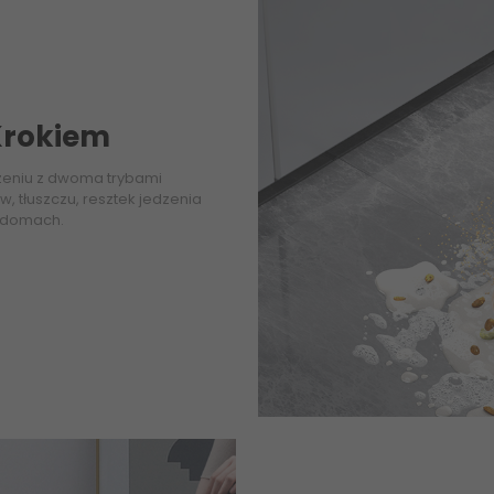
 Krokiem
zeniu z dwoma trybami
w, tłuszczu, resztek jedzenia
w domach.