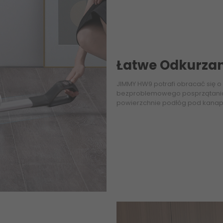
Łatwe Odkurzan
JIMMY HW9 potrafi obracać się o
bezproblemowego posprzątania c
powierzchnie podłóg pod kanapą,