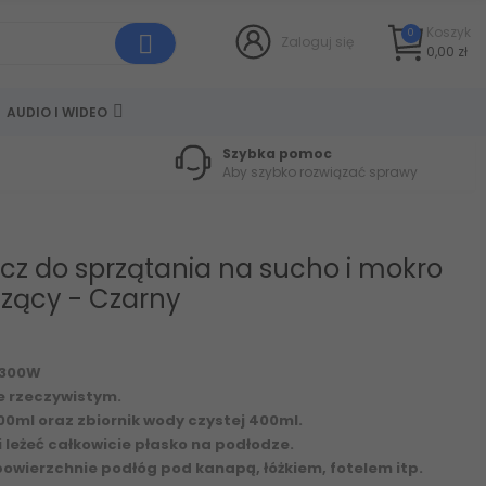
Koszyk
0
Zaloguj się
0,00 zł
AUDIO I WIDEO
Szybka pomoc
Aby szybko rozwiązać sprawy
z do sprzątania na sucho i mokro
zący - Czarny
 300W
e rzeczywistym.
0ml oraz zbiornik wody czystej 400ml.
 i leżeć całkowicie płasko na podłodze.
powierzchnie podłóg pod kanapą, łóżkiem, fotelem itp.