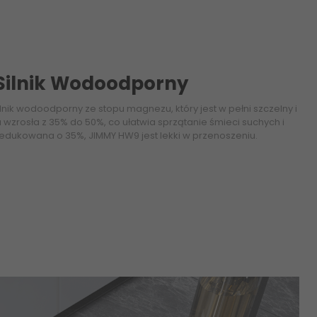
Silnik Wodoodporny
nik wodoodporny ze stopu magnezu, który jest w pełni szczelny i
wzrosła z 35% do 50%, co ułatwia sprzątanie śmieci suchych i
redukowana o 35%, JIMMY HW9 jest lekki w przenoszeniu.