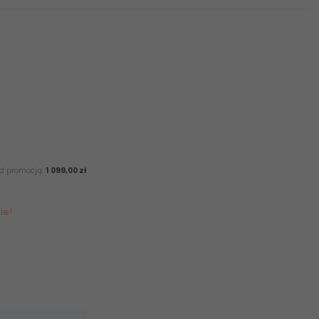
ed promocją:
1 099,00 zł
ie!