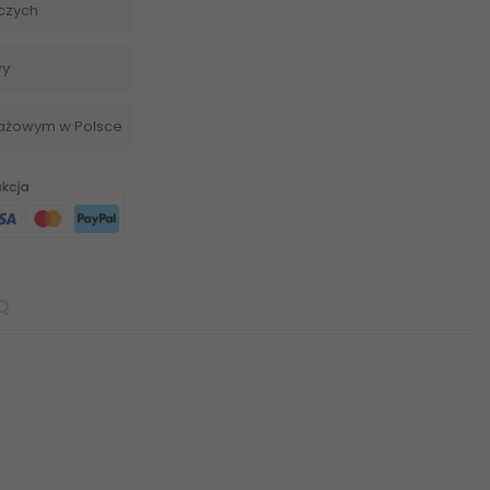
czych
wy
dażowym w Polsce
Q