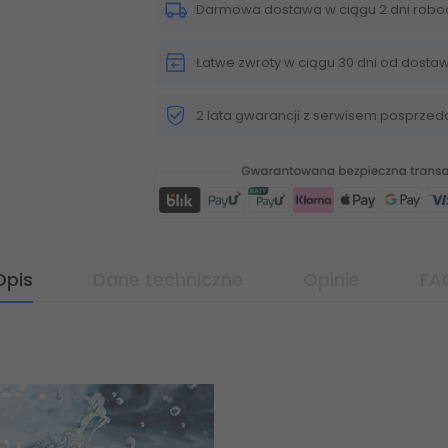
Darmowa dostawa w ciągu 2 dni robo
Łatwe zwroty w ciągu 30 dni od dosta
2 lata gwarancji z serwisem posprze
Opis
Dane techniczne
Opinie
FA