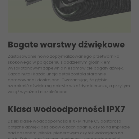
Bogate warstwy dźwiękowe
Zastosowanie nowo zoptymalizowanego przetwornika
skokowego w połączeniu z oddzielnym głośnikiem
wysokotonowym zapewnia niesamowicie bogaty dźwięk.
Każda nuta i każda uncja detali została starannie
opracowana i dostrojona. Gwarantując, że głębia i
szerokość dźwięku są pokryte w każdym kierunku, a przy tym
wciąż wyraźne i niezakłócone.
Klasa wodoodporności IPX7
Dzięki klasie wodoodporności IPX7 Mirtune C3 dostarcza
potężne dźwięki bez obaw o zachlapanie, czy to na imprezie
nad basenem, pikniku plenerowym czy też wakacjach na
plaży. Dzięki jego żywemu designowi i wodoodporności