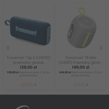
rip 2 (O3000)
Tronsmart T8 Mini
Domowy głośn
y głośnik
(O3010) Przenośny głośnik
Tronsmart Fii
00 zł
149,00 zł
799,99
ezowy,
outdoor - Szary
moc wyjściow
ność IPX7 –
godzin czasu o
sza cena z 30 dni
149,00 zł
Najniższa cena z 30 dni
799,99 zł
Najniższa 
obniżką
przed obniżką
przed obn
ieski
- Sza
0
0