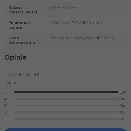
Zakres
60 Hz - 20 kHz
częstotliwości
Pojemność
3600 mAh(7,4 V/1800 mAh)
baterii
Czas
Do 12 godzin (przy 50% głośności)
odtwarzania
Opinie
5.0 out of 5
1 opinii
5
100%
4
0%
3
0%
2
0%
1
0%