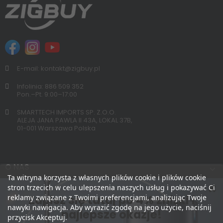
E-mail: kontakt@zigbuy.pl
Infolinia: 886 509 352
Pon.–Pt. 9:00–17:00
SMARTTECH IMPORTS SP. Z.O.O.
ALEJA JANA PAWLA II 43A, LOKAL 37B,
01-001 Warszawa Polska
O NAS
Ta witryna korzysta z własnych plików cookie i plików cookie
stron trzecich w celu ulepszenia naszych usług i pokazywać Ci
Zapisz się tutaj po 4% zniżki i
reklamy związane z Twoimi preferencjami, analizując Twoje
nawyki nawigacja. Aby wyrazić zgodę na jego użycie, naciśnij
najlepsze okazje!
przycisk Akceptuj.