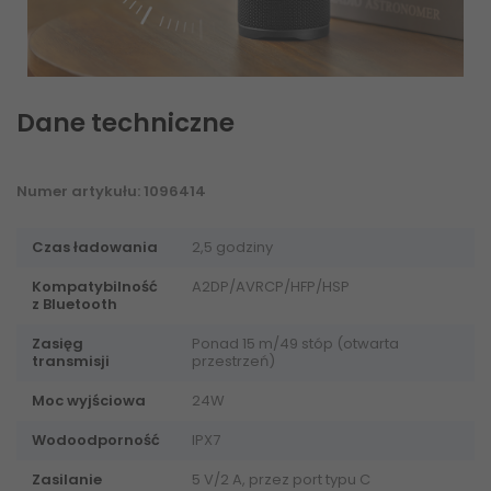
Dane techniczne
Numer artykułu: 1096414
Czas ładowania
2,5 godziny
Kompatybilność
A2DP/AVRCP/HFP/HSP
z Bluetooth
Zasięg
Ponad 15 m/49 stóp (otwarta
transmisji
przestrzeń)
Moc wyjściowa
24W
Wodoodporność
IPX7
Zasilanie
5 V/2 A, przez port typu C