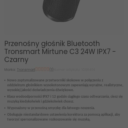
Przenośny głośnik Bluetooth
Tronsmart Mirtune C3 24W IPX7 -
Czarny
Marka:
Tronsmart
(1)
Numer artykułu: 1096414
Nowo zoptymalizowane przetworniki skokow
e
w połączeniu z
oddzielnym
głośnikiem wysokotonowym zapewniają wyraźne
,
realistyczne
,
wysokiej jakości doświadczenia dźwiękowe.
Klasa wodoodporności IPX7
i
12 godzin ciągłego czasu odtwarzania, ciesz się
muzyką kiedykolwiek i gdziekolwiek chcesz.
Wyposażony w przenośną smyczkę
dla łatwego noszenia
.
Obsługuje niestandardowe ustawienia korektora za pomocą aplikacji, aby
tworzyć spersonalizowane rozkoszowanie się muzyką.