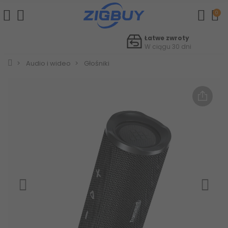
0
Łatwe zwroty
W ciągu 30 dni
Audio i wideo
Głośniki