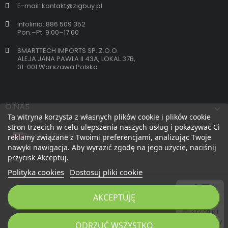
E-mail: kontakt@zigbuy.pl
Infolinia: 886 509 352
Pon.–Pt. 9:00–17:00
SMARTTECH IMPORTS SP. Z.O.O.
ALEJA JANA PAWLA II 43A, LOKAL 37B,
01-001 Warszawa Polska
O NAS
Ta witryna korzysta z własnych plików cookie i plików cookie
stron trzecich w celu ulepszenia naszych usług i pokazywać Ci
reklamy związane z Twoimi preferencjami, analizując Twoje
nawyki nawigacja. Aby wyrazić zgodę na jego użycie, naciśnij
przycisk Akceptuj.
Polityka cookies
Dostosuj pliki cookie
AKCEPTUJĘ
Copyright 2026 © zigbuy.pl. Wszelkie prawa zastrzeżone.
ODRZUĆ WSZYSTKO