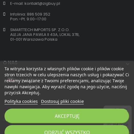
E-mail: kontakt@zigbuy.pl
Infolinia: 886 509 352
Pon.–Pt. 9:00–17:00
SMARTTECH IMPORTS SP. Z.O.O.
ALEJA JANA PAWLA II 43A, LOKAL 37B,
01-001 Warszawa Polska
O NAS
Ta witryna korzysta z własnych plików cookie i plików cookie
stron trzecich w celu ulepszenia naszych usług i pokazywać Ci
reklamy związane z Twoimi preferencjami, analizując Twoje
nawyki nawigacja. Aby wyrazić zgodę na jego użycie, naciśnij
przycisk Akceptuj.
Polityka cookies
Dostosuj pliki cookie
AKCEPTUJĘ
Copyright 2026 © zigbuy.pl. Wszelkie prawa zastrzeżone.
ODRZUĆ WSZYSTKO