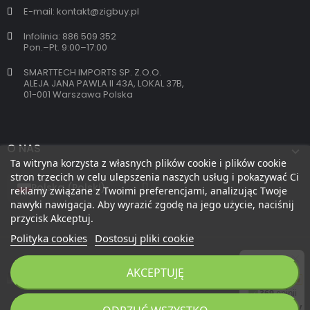
E-mail: kontakt@zigbuy.pl
Infolinia: 886 509 352
Pon.–Pt. 9:00–17:00
SMARTTECH IMPORTS SP. Z.O.O.
ALEJA JANA PAWLA II 43A, LOKAL 37B,
01-001 Warszawa Polska
O NAS
Ta witryna korzysta z własnych plików cookie i plików cookie
stron trzecich w celu ulepszenia naszych usług i pokazywać Ci
reklamy związane z Twoimi preferencjami, analizując Twoje
nawyki nawigacja. Aby wyrazić zgodę na jego użycie, naciśnij
przycisk Akceptuj.
Polityka cookies
Dostosuj pliki cookie
AKCEPTUJĘ
Copyright 2026 © zigbuy.pl. Wszelkie prawa zastrzeżone.