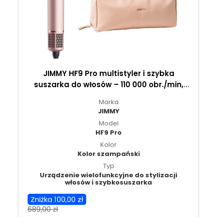
JIMMY HF9 Pro multistyler i szybka
suszarka do włosów – 110 000 obr./min,
pielęgnacja jonami ujemnymi i
Marka
wszechstronna stylizacja
JIMMY
Model
HF9 Pro
Kolor
Kolor szampański
Typ
Urządzenie wielofunkcyjne do stylizacji
włosów i szybkosuszarka
Zniżka 100,00 zł
689,00 zł