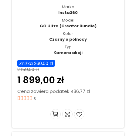
4K60fps, czujniki 1/1,28″ - Czarny
Marka
Insta360
Model
GO Ultra (Creator Bundle)
Kolor
Czarny o północy
Typ
Kamera akcji
Zniżka 260,00 zł
2 159,00 zł
1 899,00 zł
Cena zawiera podatek 436,77 zł
0