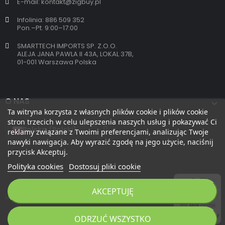
E-mail: kontakt@zigbuy.pl
Infolinia: 886 509 352
Pon.–Pt. 9:00–17:00
SMARTTECH IMPORTS SP. Z.O.O.
ALEJA JANA PAWLA II 43A, LOKAL 37B,
01-001 Warszawa Polska
O NAS
Ta witryna korzysta z własnych plików cookie i plików cookie
stron trzecich w celu ulepszenia naszych usług i pokazywać Ci
reklamy związane z Twoimi preferencjami, analizując Twoje
nawyki nawigacja. Aby wyrazić zgodę na jego użycie, naciśnij
przycisk Akceptuj.
Polityka cookies
Dostosuj pliki cookie
AKCEPTUJĘ
Copyright 2026 © zigbuy.pl. Wszelkie prawa zastrzeżone.
ODRZUĆ WSZYSTKO