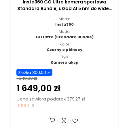
Insta360 GO Ultra kamera sportowa
Standard Bundle, układ AI 5 nm do wideo
4K60fps, czujniki 1/1,28″ - Czarny
Marka
Insta360
Model
GO Ultra (Standard Bundle)
Kolor
Czarny o północy
Typ
Kamera akcji
Zniżka 300,00 zł
1 949,00 zł
1 649,00 zł
Cena zawiera podatek 379,27 zł
0