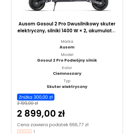
Ausom Gosoul 2 Pro Dwusilnikowy skuter
elektryczny, silniki 1400 W × 2, akumulator
18 Ah 48 V, zasięg 90 km - Ciemnoszary
Marka
Ausom
Model
Gosoul 2 Pro Podwójny silnik
Kolor
Ciemnoszary
Typ
Skuter elektryczny
Zniżka 300,00 zł
3 199,00 zł
2 899,00 zł
Cena zawiera podatek 666,77 zł
1