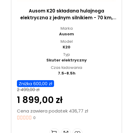
Ausom K20 składana hulajnoga
elektryczna z jednym silnikiem - 70 km,
silnik 800W, pewna jazda miejska i
Marka
codzienna
Ausom
Model
K20
Typ
Skuter elektryczny
Czas ładowania
7.5-8.5h
Zniżka 600,00 zł
2 499,00 zł
1 899,00 zł
Cena zawiera podatek 436,77 zł
0