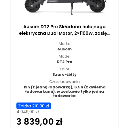
Ausom DT2 Pro Składana hulajnoga
elektryczna Dual Motor, 2×1100W, zasięg
115 km, szerokie opony terenowe, moc na
Marka
każdy teren
Ausom
Model
DT2 Pro
Kolor
Szaro-żółty
Czas ładowania
13h (z jedną ładowarką), 6.5h (z dwiema
ładowarkami); w zestawie tylko jedna
ładowarka
Zniżka 210,00 zł
4 049,00 zł
3 839,00 zł