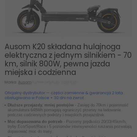
Ausom K20 składana hulajnoga
elektryczna z jednym silnikiem - 70
km, silnik 800W, pewna jazda
miejska i codzienna
Marka:
Ausom
Numer artykułu: 1298436
Oficjalny dystrybutor — części zamienne & gwarancja 2 lata
obsługiwana w Polsce + 30 dni na zwrot
Dłuższe przejazdy, mniej postojów
- Zasięg do 70km i pojemność
akumulatora 648Wh pomagają ograniczyć przerwy na ładowanie
podczas codziennych podróży i miejskich przejażdżek.
Moc dopasowana do potrzeb
- Poziomy prędkości 20/33/45km/h,
tryby Eco/Sport/Race i 5 poziomów intensywności ruszania pozwalają
dopasować moc do trasy.