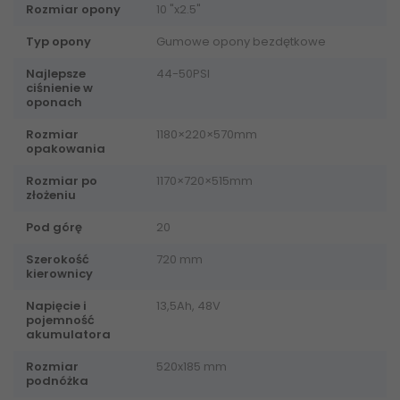
Rozmiar opony
10 "x2.5"
Typ opony
Gumowe opony bezdętkowe
Najlepsze
44-50PSI
ciśnienie w
oponach
Rozmiar
1180×220×570mm
opakowania
Rozmiar po
1170×720×515mm
złożeniu
Pod górę
20
Szerokość
720 mm
kierownicy
Napięcie i
13,5Ah, 48V
pojemność
akumulatora
Rozmiar
520x185 mm
podnóżka