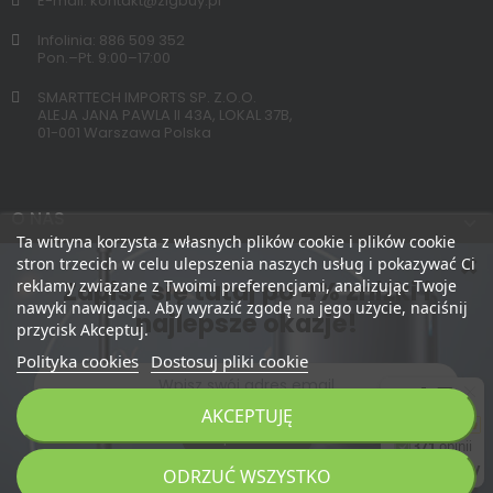
E-mail: kontakt@zigbuy.pl
Infolinia: 886 509 352
Pon.–Pt. 9:00–17:00
SMARTTECH IMPORTS SP. Z.O.O.
ALEJA JANA PAWLA II 43A, LOKAL 37B,
01-001 Warszawa Polska
O NAS
Ta witryna korzysta z własnych plików cookie i plików cookie
stron trzecich w celu ulepszenia naszych usług i pokazywać Ci
Zapisz się tutaj po 4% zniżki i
reklamy związane z Twoimi preferencjami, analizując Twoje
nawyki nawigacja. Aby wyrazić zgodę na jego użycie, naciśnij
najlepsze okazje!
przycisk Akceptuj.
Polityka cookies
Dostosuj pliki cookie
AKCEPTUJĘ
Zapisz Mnie
Copyright 2026 © zigbuy.pl. Wszelkie prawa zastrzeżone.
DODAJ DO KOSZYKA
ODRZUĆ WSZYSTKO