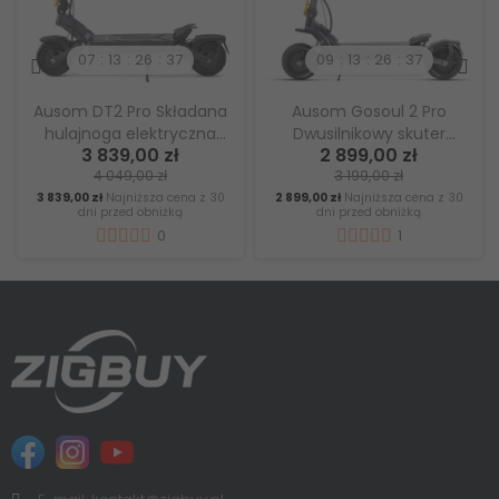
07
13
26
36
09
13
26
36
Ausom DT2 Pro Składana
Ausom Gosoul 2 Pro
hulajnoga elektryczna
Dwusilnikowy skuter
3 839,00 zł
2 899,00 zł
Dual Motor, 2×1100W,
elektryczny, silniki 1400 W
4 049,00 zł
3 199,00 zł
zasięg 115 km, szerokie
× 2, akumulator 18 Ah 48
3 839,00 zł
Najniższa cena z 30
2 899,00 zł
Najniższa cena z 30
opony terenowe, moc na
V, zasięg 90 km -
dni przed obniżką
dni przed obniżką
każdy teren
Ciemnoszary
0
1