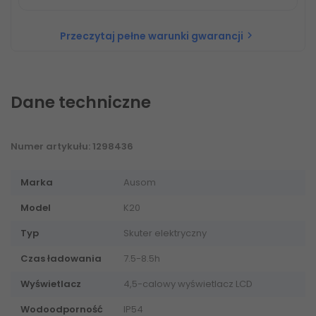
Przeczytaj pełne warunki gwarancji
chevron_right
Dane techniczne
Numer artykułu: 1298436
Marka
Ausom
Model
K20
Typ
Skuter elektryczny
Czas ładowania
7.5-8.5h
Wyświetlacz
4,5-calowy wyświetlacz LCD
Wodoodporność
IP54