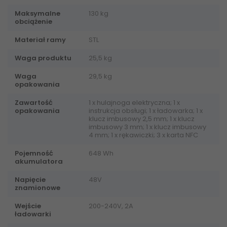
Maksymalne
130 kg
obciążenie
Materiał ramy
STL
Waga produktu
25,5 kg
Waga
29,5 kg
opakowania
Zawartość
1 x hulajnoga elektryczna; 1 x
opakowania
instrukcja obsługi; 1 x ładowarka; 1 x
klucz imbusowy 2,5 mm; 1 x klucz
imbusowy 3 mm; 1 x klucz imbusowy
4 mm; 1 x rękawiczki; 3 x karta NFC
Pojemność
648 Wh
akumulatora
Napięcie
48V
znamionowe
Wejście
200-240V, 2A
ładowarki