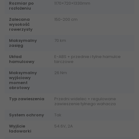
Rozmiar po
1170×720×1330mm
rozłożeniu
Zalecana
150-200 cm
wysokość
rowerzysty
Maksymalny
70 km
zasięg
Układ
E-ABS + przednie i tylne hamulce
hamulcowy
tarczowe
Maksymalny
26 Nm
wyjściowy
moment
obrotowy
Typ zawieszenia
Przedni widelec + regulowane
zawieszenie tylnego wahacza
System ochrony
Tak
Wyjście
54.6V, 2A
ładowarki