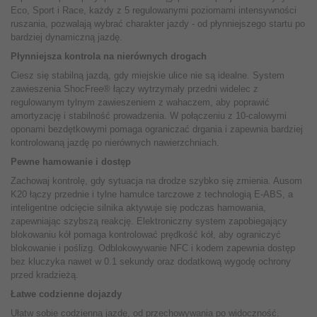
Eco, Sport i Race, każdy z 5 regulowanymi poziomami intensywności
ruszania, pozwalają wybrać charakter jazdy - od płynniejszego startu po
bardziej dynamiczną jazdę.
Płynniejsza kontrola na nierównych drogach
Ciesz się stabilną jazdą, gdy miejskie ulice nie są idealne. System
zawieszenia ShocFree® łączy wytrzymały przedni widelec z
regulowanym tylnym zawieszeniem z wahaczem, aby poprawić
amortyzację i stabilność prowadzenia. W połączeniu z 10-calowymi
oponami bezdętkowymi pomaga ograniczać drgania i zapewnia bardziej
kontrolowaną jazdę po nierównych nawierzchniach.
Pewne hamowanie i dostęp
Zachowaj kontrolę, gdy sytuacja na drodze szybko się zmienia. Ausom
K20 łączy przednie i tylne hamulce tarczowe z technologią E-ABS, a
inteligentne odcięcie silnika aktywuje się podczas hamowania,
zapewniając szybszą reakcję. Elektroniczny system zapobiegający
blokowaniu kół pomaga kontrolować prędkość kół, aby ograniczyć
blokowanie i poślizg. Odblokowywanie NFC i kodem zapewnia dostęp
bez kluczyka nawet w 0.1 sekundy oraz dodatkową wygodę ochrony
przed kradzieżą.
Łatwe codzienne dojazdy
Ułatw sobie codzienną jazdę, od przechowywania po widoczność.