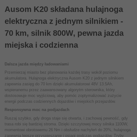
Ausom K20 składana hulajnoga
elektryczna z jednym silnikiem -
70 km, silnik 800W, pewna jazda
miejska i codzienna
Dalsza jazda między ładowaniami
Przemierzaj miasto bez planowania każdej trasy wokół poziomu
akumulatora. Hulajnoga elektryczna Ausom K20 z jednym silnikiem
zapewnia zasięg do 70 km dzięki akumulatorowi 48V 13.5Ah,
wspieranemu przez zaawansowany algorytm sterownika, który
dostosowuje moc wyjściową, aby pomóc zoptymalizować zużycie
energii podczas codziennych dojazdów i miejskich przejazdów.
Responsywna moc na podjazdach
Ruszaj szybko, gdy droga staje się otwarta, i zachowaj pewność, gdy
trasa robi się bardziej stroma. Dzięki szczytowej mocy silnika 1100W,
momentowi obrotowemu 26 Nm i obsłudze nachyleń do 20%, hulajnoga
zapewnia lepsze przyspieszanie i osiągi podczas podjazdów. Tryby