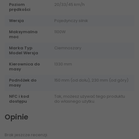
Poziom
20/33/45 km/h
prędkości
Wersja
Pojedynczy silnik
Maksymalna
1100W
moc
Marka Typ
Ciemnoszary
Model Wersja
Kierownica do
1330 mm
masy
Podnóżek do
150 mm (od dołu), 230 mm (od góry)
masy
NFC i kod
Tak, możesz używać tego produktu
dostępu
do własnego użytku.
Opinie
Brak jeszcze recenzji.