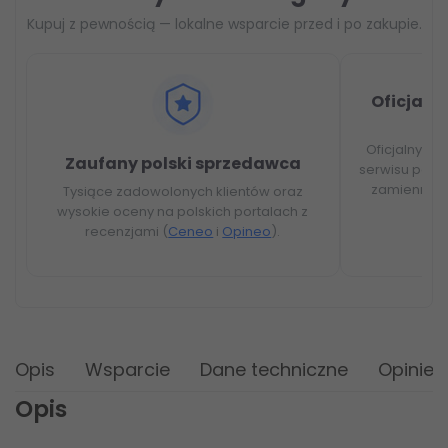
Kupuj z pewnością — lokalne wsparcie przed i po zakupie.
Oficjalny
Oficjalny dy
Zaufany polski sprzedawca
serwisu pod 
zamienne i
Tysiące zadowolonych klientów oraz
wysokie oceny na polskich portalach z
recenzjami (
Ceneo
i
Opineo
).
Opis
Wsparcie
Dane techniczne
Opinie
Opis