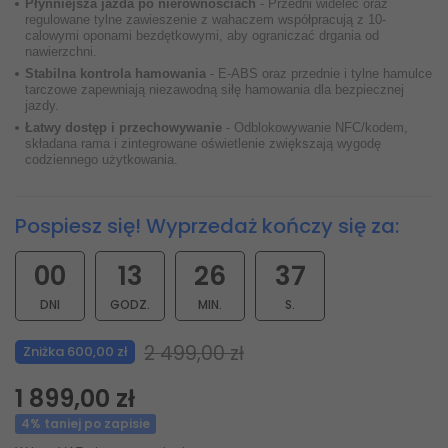
Płynniejsza jazda po nierównościach
- Przedni widelec oraz
regulowane tylne zawieszenie z wahaczem współpracują z 10-
calowymi oponami bezdętkowymi, aby ograniczać drgania od
nawierzchni.
Stabilna kontrola hamowania
- E-ABS oraz przednie i tylne hamulce
tarczowe zapewniają niezawodną siłę hamowania dla bezpiecznej
jazdy.
Łatwy dostęp i przechowywanie
- Odblokowywanie NFC/kodem,
składana rama i zintegrowane oświetlenie zwiększają wygodę
codziennego użytkowania.
Pospiesz się! Wyprzedaż kończy się za:
00
13
26
36
DNI
GODZ.
MIN.
S.
2 499,00 zł
Zniżka 600,00 zł
1 899,00 zł
4% taniej po zapisie